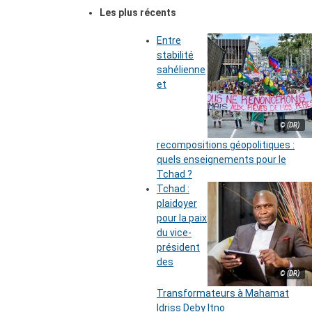
Les plus récents
Entre
stabilité
sahélienne
et
© (DR)
recompositions géopolitiques :
quels enseignements pour le
Tchad ?
Tchad :
plaidoyer
pour la paix
du vice-
président
des
© (DR)
Transformateurs à Mahamat
Idriss Deby Itno