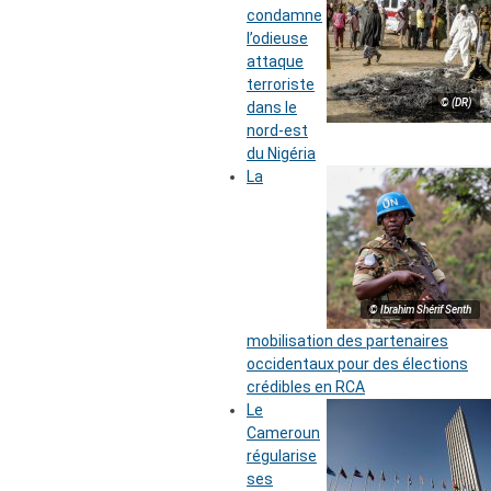
condamne
l’odieuse
attaque
terroriste
© (DR)
dans le
nord-est
du Nigéria
La
© Ibrahim Shérif Senth
mobilisation des partenaires
occidentaux pour des élections
crédibles en RCA
Le
Cameroun
régularise
ses