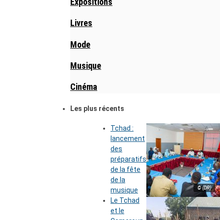
Expositions
Livres
Mode
Musique
Cinéma
Les plus récents
Tchad :
lancement
des
préparatifs
de la fête
de la
© (DR)
musique
Le Tchad
et le