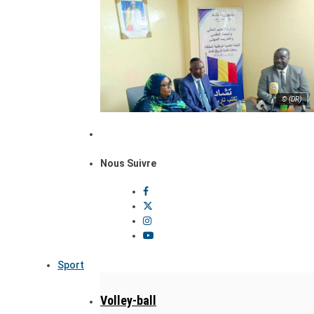
© (DR)
Nous Suivre
Sport
Volley-ball