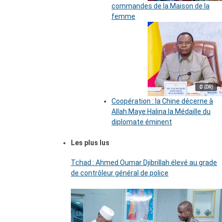
commandes de la Maison de la
femme
© (DR)
Coopération : la Chine décerne à
Allah Maye Halina la Médaille du
diplomate éminent
Les plus lus
Tchad : Ahmed Oumar Djibrillah élevé au grade
de contrôleur général de police