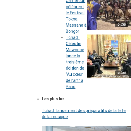
Cameroun
célèbrent
le Festival
Tokna
Massana à
© (DR)
Bongor
Tchad :
Célestin
Mawndoé
lance la
troisième
édition de
© (DR)
‘’Au cœur
de l’art’’ à
Paris
Les plus lus
Tchad : lancement des préparatifs de la fête
de la musique