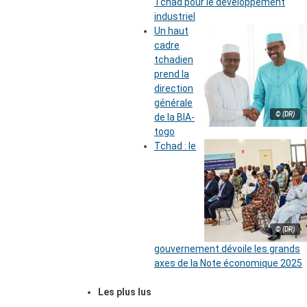
Tchad pour le développement
industriel
Un haut
cadre
tchadien
prend la
direction
générale
© (DR)
de la BIA-
togo
Tchad : le
© (DR)
gouvernement dévoile les grands
axes de la Note économique 2025
Les plus lus