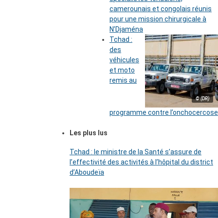
camerounais et congolais réunis
pour une mission chirurgicale à
N’Djaména
Tchad :
des
véhicules
et moto
remis au
© (DR)
programme contre l’onchocercose
Les plus lus
Tchad : le ministre de la Santé s’assure de
l’effectivité des activités à l’hôpital du district
d’Aboudeïa