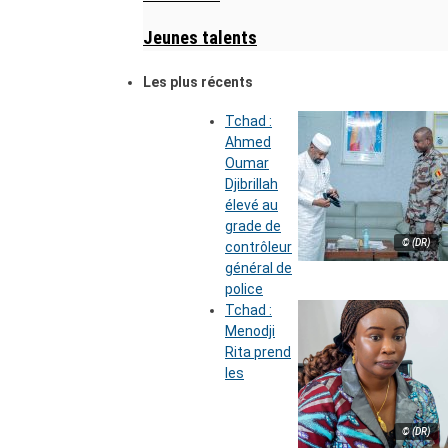
Jeunes talents
Les plus récents
Tchad :
Ahmed
Oumar
Djibrillah
élevé au
grade de
© (DR)
contrôleur
général de
police
Tchad :
Menodji
Rita prend
les
© (DR)