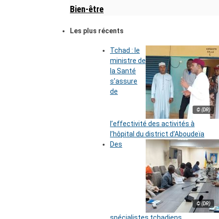
Bien-être
Les plus récents
Tchad : le
ministre de
la Santé
s’assure
de
© (DR)
l’effectivité des activités à
l’hôpital du district d’Aboudeïa
Des
© (DR)
spécialistes tchadiens,