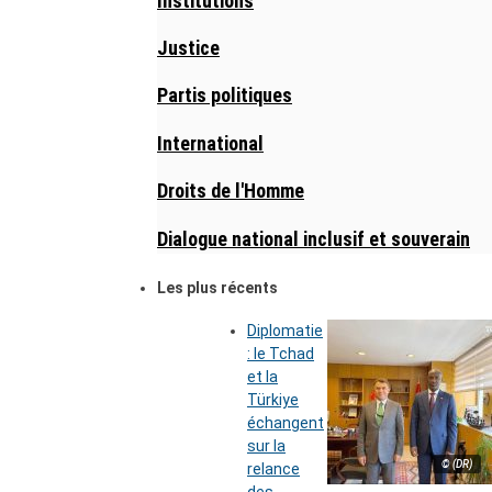
Institutions
Justice
Partis politiques
International
Droits de l'Homme
Dialogue national inclusif et souverain
Les plus récents
Diplomatie
: le Tchad
et la
Türkiye
échangent
sur la
© (DR)
relance