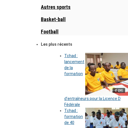
Autres sports
Basket-ball
Football
Les plus récents
Tchad :
lancement
de la
formation
© (DR)
d’entraîneurs pour la Licence D
Fédérale
Tchad :
formation
de 40