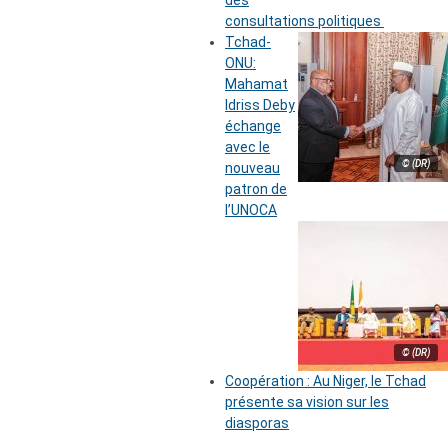
des
consultations politiques
Tchad-
ONU:
Mahamat
Idriss Deby
échange
avec le
© (DR)
nouveau
patron de
l’UNOCA
© (DR)
Coopération : Au Niger, le Tchad
présente sa vision sur les
diasporas