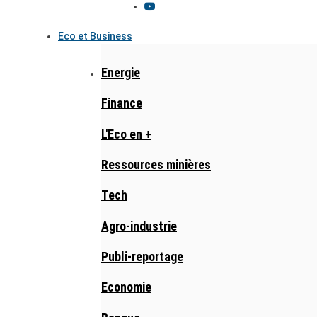
Eco et Business
Energie
Finance
L'Eco en +
Ressources minières
Tech
Agro-industrie
Publi-reportage
Economie