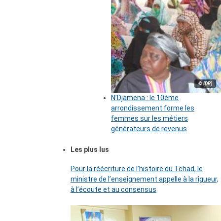
© (DR)
N’Djamena : le 10ème
arrondissement forme les
femmes sur les métiers
générateurs de revenus
Les plus lus
Pour la réécriture de l’histoire du Tchad, le
ministre de l’enseignement appelle à la rigueur,
à l’écoute et au consensus