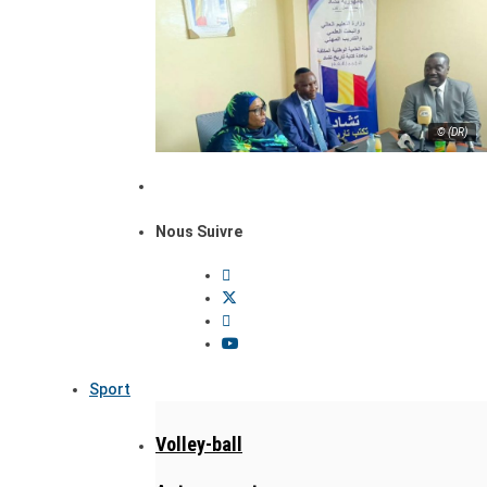
© (DR)
Nous Suivre
Sport
Volley-ball