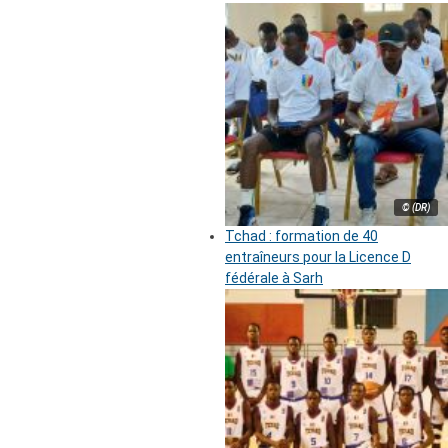
© (DR)
Tchad : formation de 40
entraîneurs pour la Licence D
fédérale à Sarh