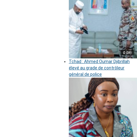
© (DR)
Tchad : Ahmed Oumar Djibrillah
élevé au grade de contrôleur
général de police