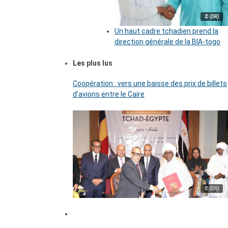
© (DR)
Un haut cadre tchadien prend la
direction générale de la BIA-togo
Les plus lus
Coopération : vers une baisse des prix de billets
d’avions entre le Caire
© (DR)