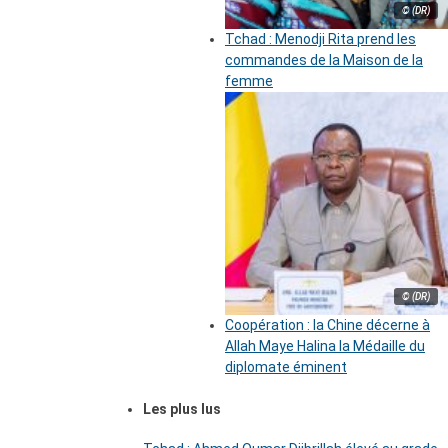
© (DR)
Tchad : Menodji Rita prend les
commandes de la Maison de la
femme
© (DR)
Coopération : la Chine décerne à
Allah Maye Halina la Médaille du
diplomate éminent
Les plus lus