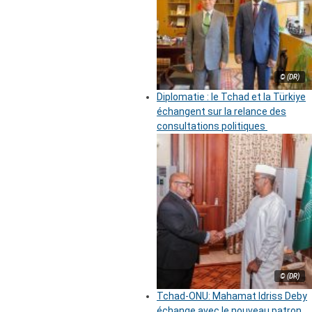
© (DR)
Diplomatie : le Tchad et la Türkiye
échangent sur la relance des
consultations politiques
© (DR)
Tchad-ONU: Mahamat Idriss Deby
échange avec le nouveau patron