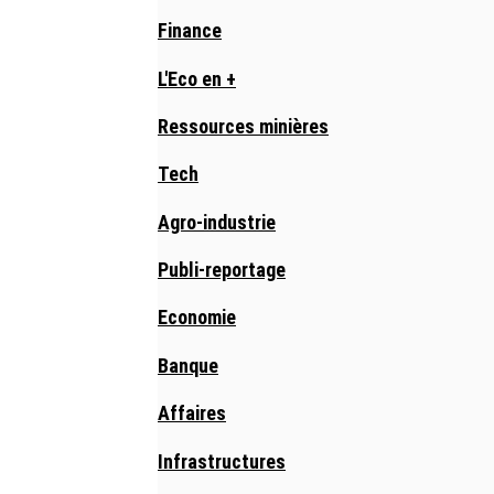
Finance
L'Eco en +
Ressources minières
Tech
Agro-industrie
Publi-reportage
Economie
Banque
Affaires
Infrastructures