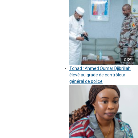
© (DR)
Tchad : Ahmed Oumar Djibrillah
élevé au grade de contrôleur
général de police