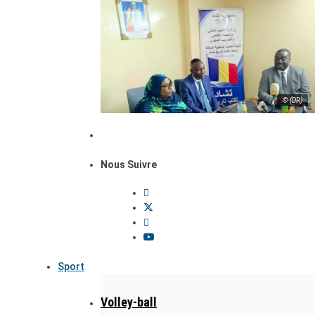
© (DR)
Nous Suivre
Sport
Volley-ball