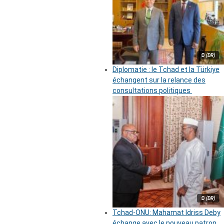
© (DR)
Diplomatie : le Tchad et la Türkiye
échangent sur la relance des
consultations politiques
© (DR)
Tchad-ONU: Mahamat Idriss Deby
échange avec le nouveau patron