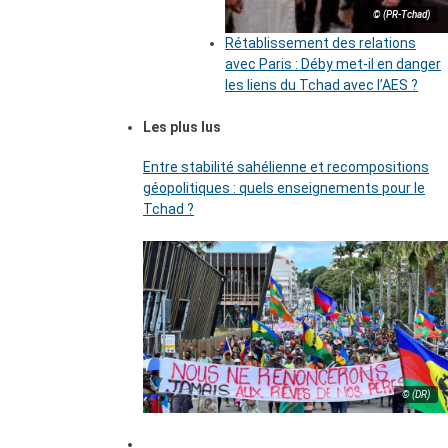
© (PR-Tchad)
Rétablissement des relations
avec Paris : Déby met-il en danger
les liens du Tchad avec l’AES ?
Les plus lus
Entre stabilité sahélienne et recompositions
géopolitiques : quels enseignements pour le
Tchad ?
© (DR)