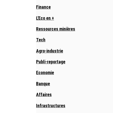
Finance
L'Eco en +
Ressources minières
Tech
Agro-industrie
Publi-reportage
Economie
Banque
Affaires
Infrastructures