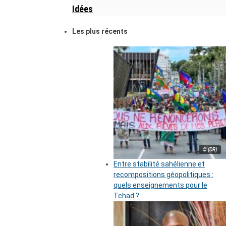
Idées
Les plus récents
© (DR)
Entre stabilité sahélienne et
recompositions géopolitiques :
quels enseignements pour le
Tchad ?