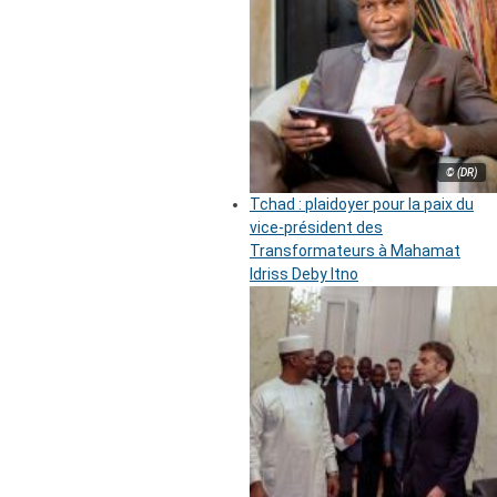
© (DR)
Tchad : plaidoyer pour la paix du
vice-président des
Transformateurs à Mahamat
Idriss Deby Itno