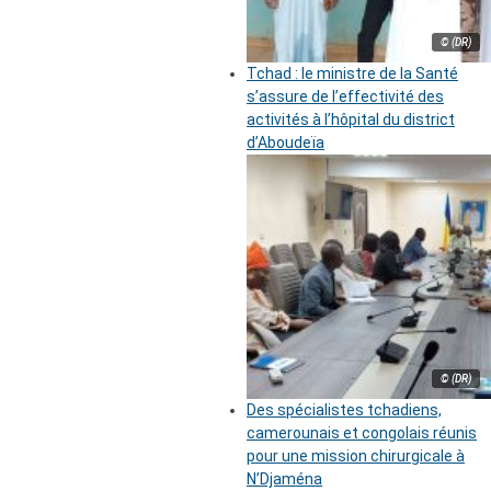
© (DR)
Tchad : le ministre de la Santé
s’assure de l’effectivité des
activités à l’hôpital du district
d’Aboudeïa
© (DR)
Des spécialistes tchadiens,
camerounais et congolais réunis
pour une mission chirurgicale à
N’Djaména