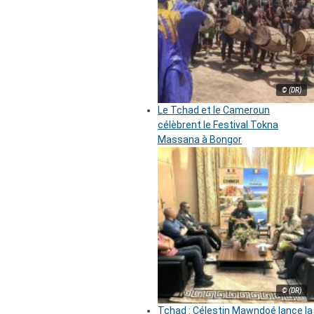
© (DR)
Le Tchad et le Cameroun
célèbrent le Festival Tokna
Massana à Bongor
© (DR)
Tchad : Célestin Mawndoé lance la