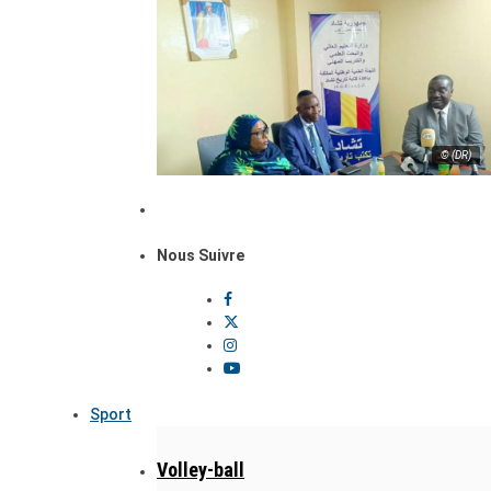
© (DR)
Nous Suivre
Sport
Volley-ball