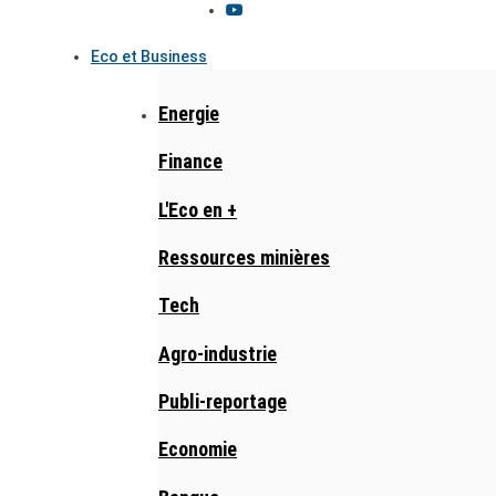
Eco et Business
Energie
Finance
L'Eco en +
Ressources minières
Tech
Agro-industrie
Publi-reportage
Economie