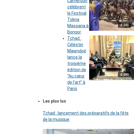
Cameroun
célèbrent
le Festival
Tokna
Massana à
© (DR)
Bongor
Tchad :
Célestin
Mawndoé
lance la
troisième
édition de
© (DR)
‘’Au cœur
de l’art’’ à
Paris
Les plus lus
Tchad : lancement des préparatifs de la fête
de la musique