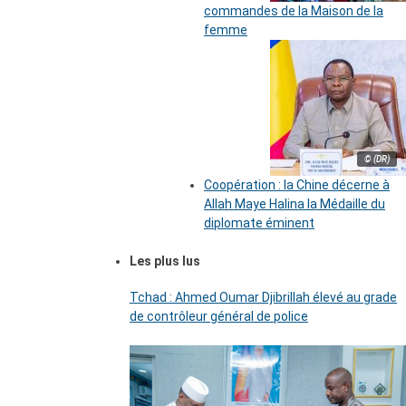
commandes de la Maison de la
femme
© (DR)
Coopération : la Chine décerne à
Allah Maye Halina la Médaille du
diplomate éminent
Les plus lus
Tchad : Ahmed Oumar Djibrillah élevé au grade
de contrôleur général de police