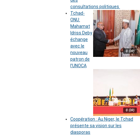
des
consultations politiques
Tchad-
ONU:
Mahamat
Idriss Deby
échange
avec le
© (DR)
nouveau
patron de
l’UNOCA
© (DR)
Coopération : Au Niger, le Tchad
présente sa vision sur les
diasporas