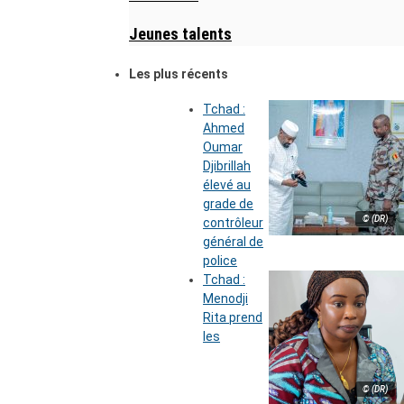
Jeunes talents
Les plus récents
Tchad :
Ahmed
Oumar
Djibrillah
élevé au
grade de
© (DR)
contrôleur
général de
police
Tchad :
Menodji
Rita prend
les
© (DR)