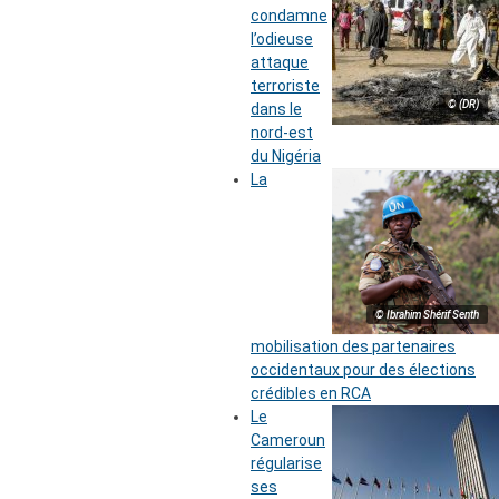
condamne
l’odieuse
attaque
terroriste
© (DR)
dans le
nord-est
du Nigéria
La
© Ibrahim Shérif Senth
mobilisation des partenaires
occidentaux pour des élections
crédibles en RCA
Le
Cameroun
régularise
ses