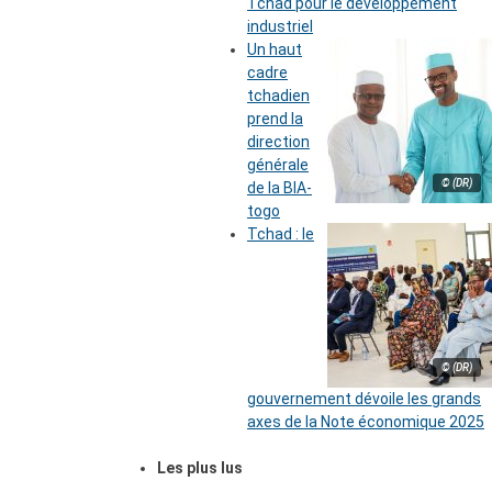
Tchad pour le développement
industriel
Un haut
cadre
tchadien
prend la
direction
générale
© (DR)
de la BIA-
togo
Tchad : le
© (DR)
gouvernement dévoile les grands
axes de la Note économique 2025
Les plus lus