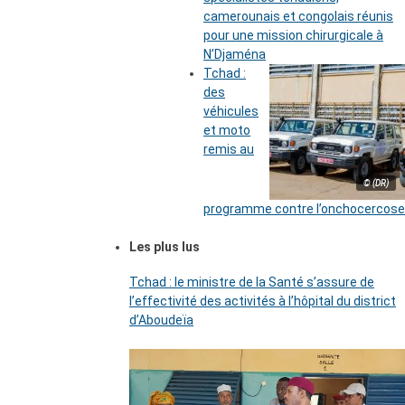
camerounais et congolais réunis
pour une mission chirurgicale à
N’Djaména
Tchad :
des
véhicules
et moto
remis au
© (DR)
programme contre l’onchocercose
Les plus lus
Tchad : le ministre de la Santé s’assure de
l’effectivité des activités à l’hôpital du district
d’Aboudeïa