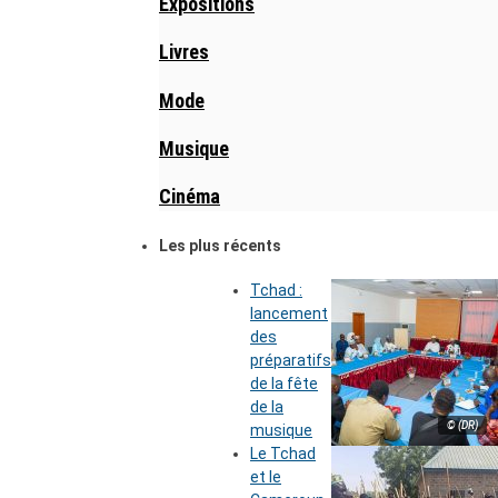
Expositions
Livres
Mode
Musique
Cinéma
Les plus récents
Tchad :
lancement
des
préparatifs
de la fête
de la
© (DR)
musique
Le Tchad
et le