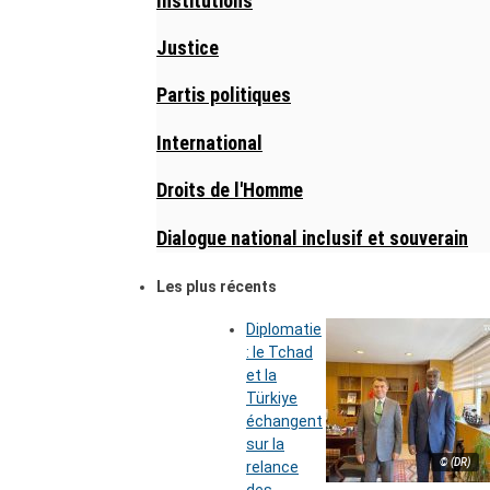
Institutions
Justice
Partis politiques
International
Droits de l'Homme
Dialogue national inclusif et souverain
Les plus récents
Diplomatie
: le Tchad
et la
Türkiye
échangent
sur la
© (DR)
relance