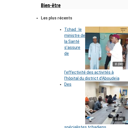
Bien-être
Les plus récents
Tchad : le
ministre de
la Santé
s’assure
de
© (DR)
l’effectivité des activités à
l’hôpital du district d’Aboudeïa
Des
© (DR)
spécialistes tchadiens,