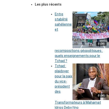
Les plus récents
Entre
stabilité
sahélienne
et
© (DR)
recompositions géopolitiques :
quels enseignements pour le
Tchad ?
Tchad :
plaidoyer
pour la paix
du vice-
président
des
© (DR)
Transformateurs à Mahamat
Idriss Deby Itno