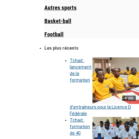
Autres sports
Basket-ball
Football
Les plus récents
Tchad :
lancement
de la
formation
© (DR)
d’entraîneurs pour la Licence D
Fédérale
Tchad :
formation
de 40