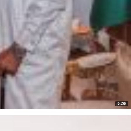
© (DR)