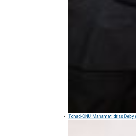
Tchad-ONU: Mahamat Idriss Deby é