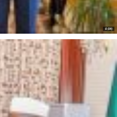
© (DR)