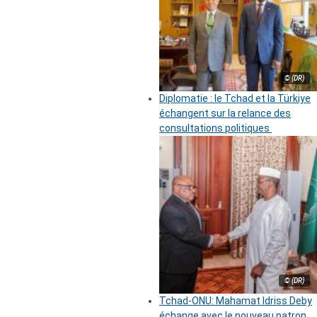
© (DR)
Diplomatie : le Tchad et la Türkiye
échangent sur la relance des
consultations politiques
© (DR)
Tchad-ONU: Mahamat Idriss Deby
échange avec le nouveau patron