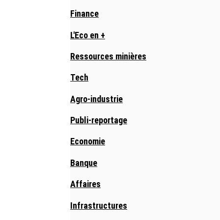
Finance
L'Eco en +
Ressources minières
Tech
Agro-industrie
Publi-reportage
Economie
Banque
Affaires
Infrastructures