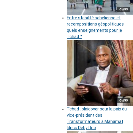
© (DR)
Entre stabilité sahélienne et
recompositions géopolitiques :
quels enseignements pour le
Tchad ?
© (DR)
Tchad : plaidoyer pour la paix du
vice-président des
Transformateurs à Mahamat
Idriss Deby Itno