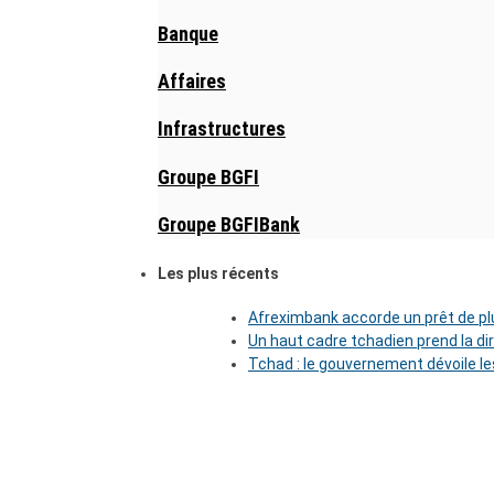
Banque
Affaires
Infrastructures
Groupe BGFI
Groupe BGFIBank
Les plus récents
Afreximbank accorde un prêt de plu
Un haut cadre tchadien prend la di
Tchad : le gouvernement dévoile l