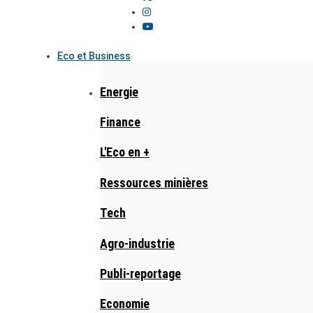
Eco et Business
Energie
Finance
L'Eco en +
Ressources minières
Tech
Agro-industrie
Publi-reportage
Economie