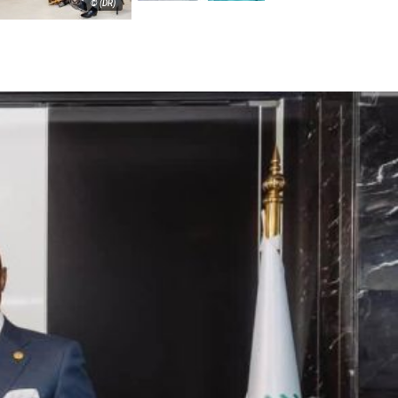
© (DR)