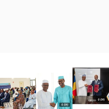
© (DR)
© (DR)