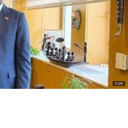
© (DR)