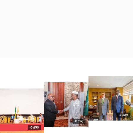
© (DR)
© (DR)
© (DR)