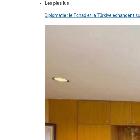
Les plus lus
Diplomatie : le Tchad et la Türkiye échangent su