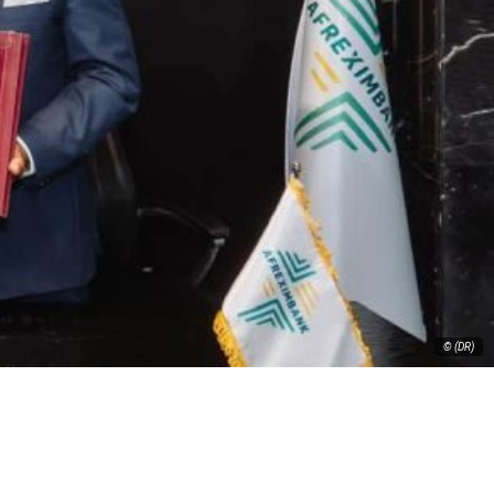
© (DR)