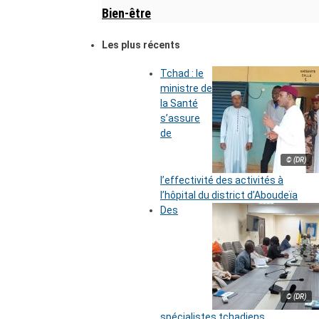
Bien-être
Les plus récents
Tchad : le
ministre de
la Santé
s’assure
de
© (DR)
l’effectivité des activités à
l’hôpital du district d’Aboudeïa
Des
© (DR)
spécialistes tchadiens,