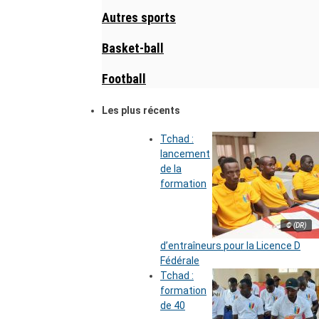
Autres sports
Basket-ball
Football
Les plus récents
Tchad :
lancement
de la
formation
© (DR)
d’entraîneurs pour la Licence D
Fédérale
Tchad :
formation
de 40