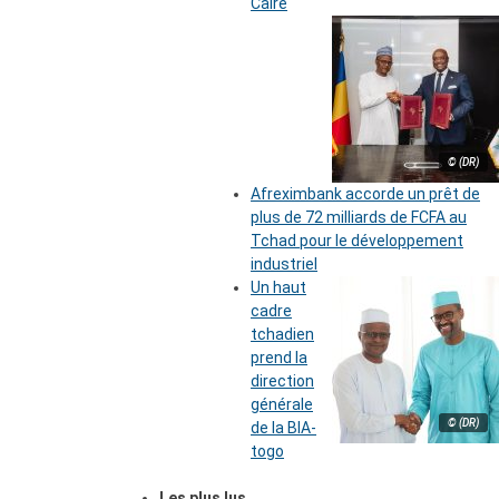
Caire
© (DR)
Afreximbank accorde un prêt de
plus de 72 milliards de FCFA au
Tchad pour le développement
industriel
Un haut
cadre
tchadien
prend la
direction
générale
© (DR)
de la BIA-
togo
Les plus lus