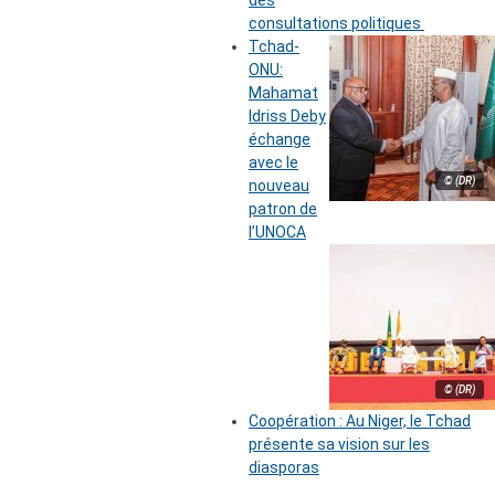
des
consultations politiques
Tchad-
ONU:
Mahamat
Idriss Deby
échange
avec le
© (DR)
nouveau
patron de
l’UNOCA
© (DR)
Coopération : Au Niger, le Tchad
présente sa vision sur les
diasporas