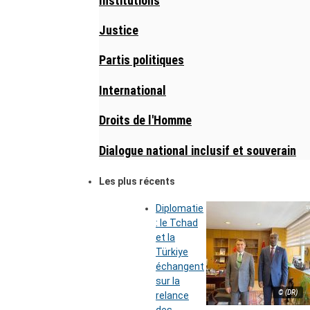
Institutions
Justice
Partis politiques
International
Droits de l'Homme
Dialogue national inclusif et souverain
Les plus récents
Diplomatie
: le Tchad
et la
Türkiye
échangent
sur la
© (DR)
relance