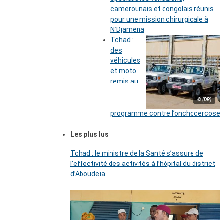
camerounais et congolais réunis
pour une mission chirurgicale à
N’Djaména
Tchad :
des
véhicules
et moto
remis au
© (DR)
programme contre l’onchocercose
Les plus lus
Tchad : le ministre de la Santé s’assure de
l’effectivité des activités à l’hôpital du district
d’Aboudeïa