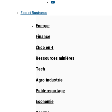
Eco et Business
Energie
Finance
L'Eco en +
Ressources minières
Tech
Agro-industrie
Publi-reportage
Economie