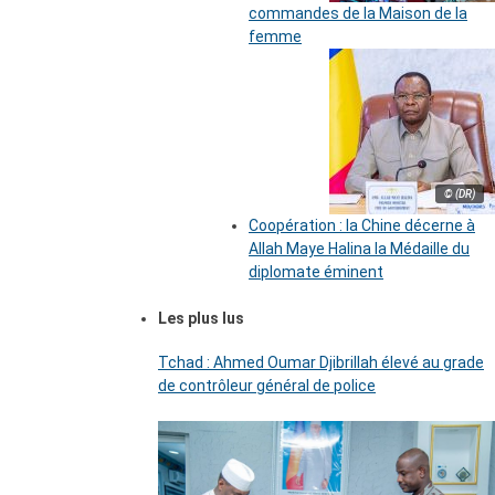
commandes de la Maison de la
femme
© (DR)
Coopération : la Chine décerne à
Allah Maye Halina la Médaille du
diplomate éminent
Les plus lus
Tchad : Ahmed Oumar Djibrillah élevé au grade
de contrôleur général de police