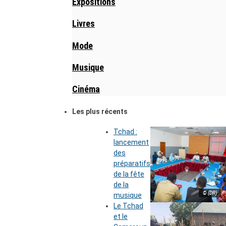
Expositions
Livres
Mode
Musique
Cinéma
Les plus récents
Tchad :
lancement
des
préparatifs
de la fête
de la
© (DR)
musique
Le Tchad
et le