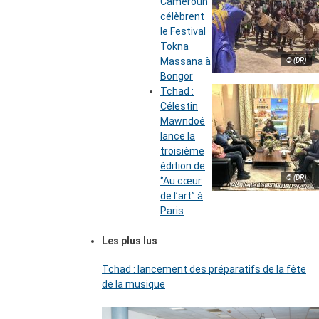
Cameroun
célèbrent
le Festival
Tokna
Massana à
© (DR)
Bongor
Tchad :
Célestin
Mawndoé
lance la
troisième
édition de
© (DR)
‘’Au cœur
de l’art’’ à
Paris
Les plus lus
Tchad : lancement des préparatifs de la fête
de la musique