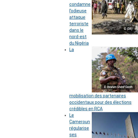
condamne
l’odieuse
attaque
terroriste
© (DR)
dans le
nord-est
du Nigéria
La
© Ibrahim Shérif Senth
mobilisation des partenaires
occidentaux pour des élections
crédibles en RCA
Le
Cameroun
régularise
ses