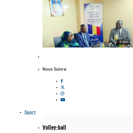
© (DR)
Nous Suivre
Sport
Volley-ball