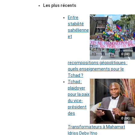
Les plus récents
Entre
stabilité
sahélienne
et
© (DR)
recompositions géopolitiques :
quels enseignements pour le
Tchad ?
Tchad :
plaidoyer
pour la paix
du vice-
président
des
© (DR)
Transformateurs à Mahamat
Idriss Deby Itno