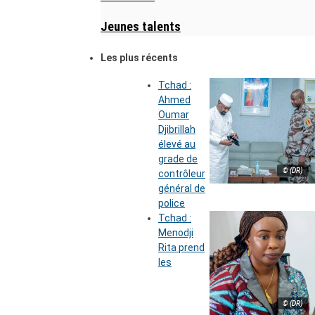
Jeunes talents
Les plus récents
Tchad :
Ahmed
Oumar
Djibrillah
élevé au
grade de
© (DR)
contrôleur
général de
police
Tchad :
Menodji
Rita prend
les
© (DR)