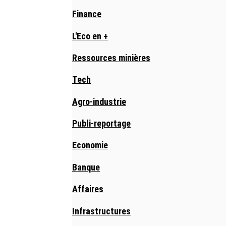
Finance
L'Eco en +
Ressources minières
Tech
Agro-industrie
Publi-reportage
Economie
Banque
Affaires
Infrastructures