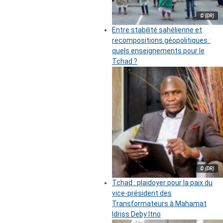
© (DR)
Entre stabilité sahélienne et
recompositions géopolitiques :
quels enseignements pour le
Tchad ?
© (DR)
Tchad : plaidoyer pour la paix du
vice-président des
Transformateurs à Mahamat
Idriss Deby Itno