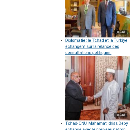
© (DR)
Diplomatie : le Tchad et la Türkiye
échangent sur la relance des
consultations politiques
© (DR)
Tchad-ONU: Mahamat Idriss Deby
échange avec le nouveau patron