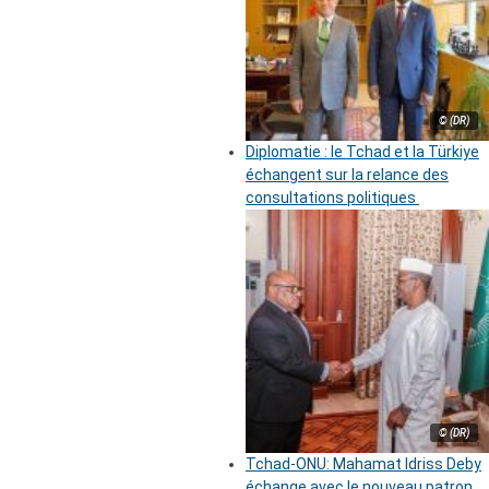
© (DR)
Diplomatie : le Tchad et la Türkiye
échangent sur la relance des
consultations politiques
© (DR)
Tchad-ONU: Mahamat Idriss Deby
échange avec le nouveau patron