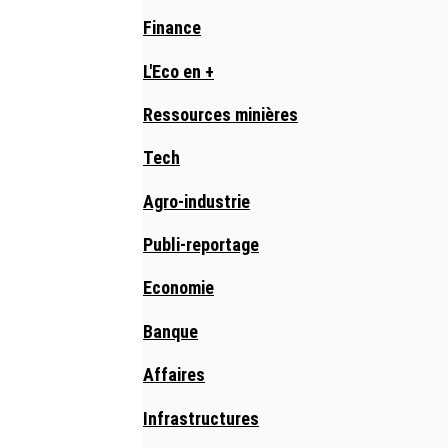
Finance
L'Eco en +
Ressources minières
Tech
Agro-industrie
Publi-reportage
Economie
Banque
Affaires
Infrastructures