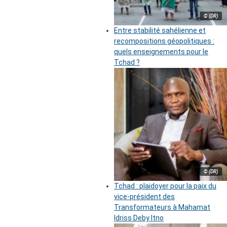
© (DR)
Entre stabilité sahélienne et
recompositions géopolitiques :
quels enseignements pour le
Tchad ?
© (DR)
Tchad : plaidoyer pour la paix du
vice-président des
Transformateurs à Mahamat
Idriss Deby Itno