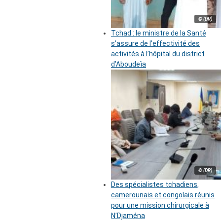
© (DR)
Tchad : le ministre de la Santé
s’assure de l’effectivité des
activités à l’hôpital du district
d’Aboudeïa
© (DR)
Des spécialistes tchadiens,
camerounais et congolais réunis
pour une mission chirurgicale à
N’Djaména