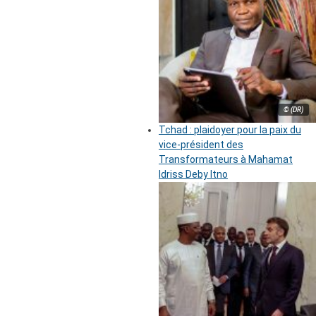
© (DR)
Tchad : plaidoyer pour la paix du
vice-président des
Transformateurs à Mahamat
Idriss Deby Itno