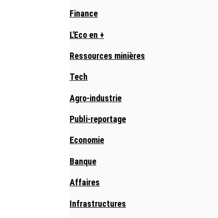
Finance
L'Eco en +
Ressources minières
Tech
Agro-industrie
Publi-reportage
Economie
Banque
Affaires
Infrastructures