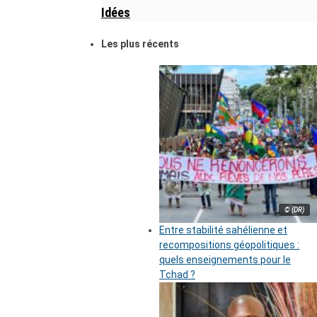
Idées
Les plus récents
© (DR)
Entre stabilité sahélienne et
recompositions géopolitiques :
quels enseignements pour le
Tchad ?