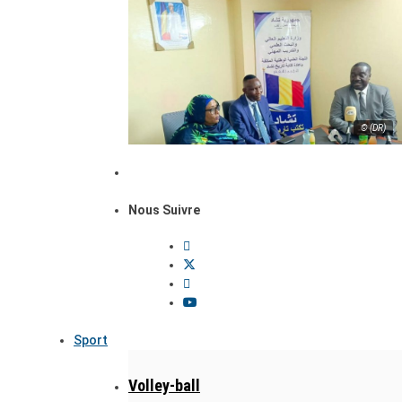
© (DR)
Nous Suivre
Sport
Volley-ball