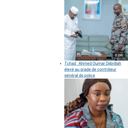
© (DR)
Tchad : Ahmed Oumar Djibrillah
élevé au grade de contrôleur
général de police