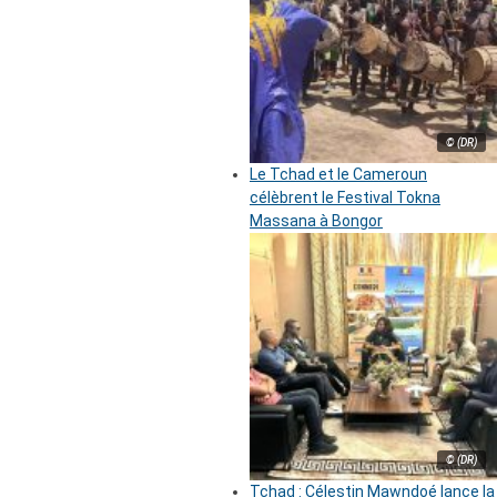
© (DR)
Le Tchad et le Cameroun
célèbrent le Festival Tokna
Massana à Bongor
© (DR)
Tchad : Célestin Mawndoé lance la