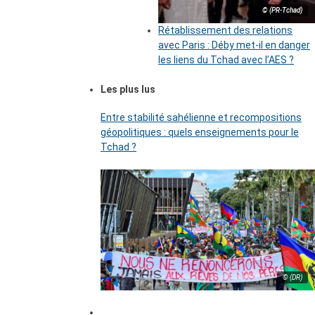
© (PR-Tchad)
Rétablissement des relations
avec Paris : Déby met-il en danger
les liens du Tchad avec l’AES ?
Les plus lus
Entre stabilité sahélienne et recompositions
géopolitiques : quels enseignements pour le
Tchad ?
© (DR)