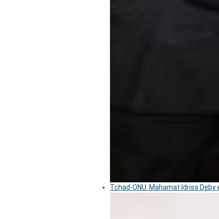
Tchad-ONU: Mahamat Idriss Deby é