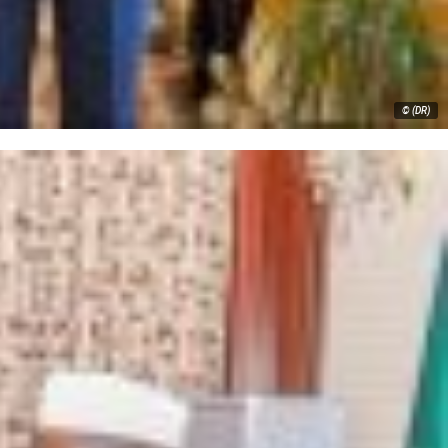
© (DR)