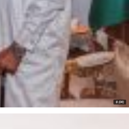
© (DR)