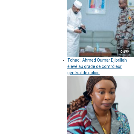
© (DR)
Tchad : Ahmed Oumar Djibrillah
élevé au grade de contrôleur
général de police