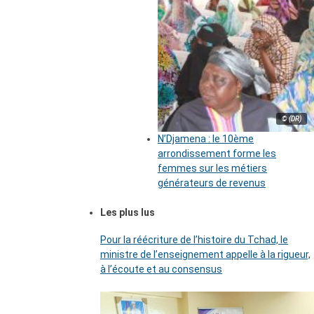
© (DR)
N’Djamena : le 10ème
arrondissement forme les
femmes sur les métiers
générateurs de revenus
Les plus lus
Pour la réécriture de l’histoire du Tchad, le
ministre de l’enseignement appelle à la rigueur,
à l’écoute et au consensus