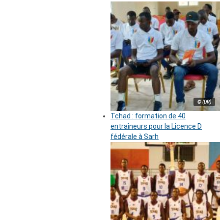
© (DR)
Tchad : formation de 40
entraîneurs pour la Licence D
fédérale à Sarh