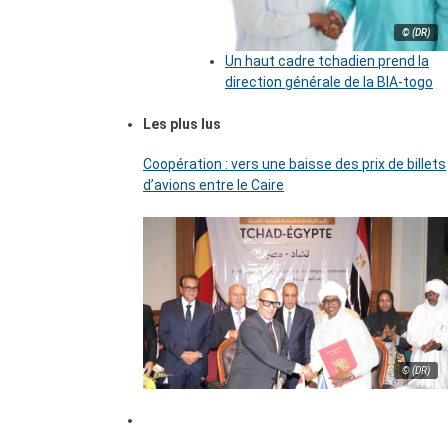
© (DR)
Un haut cadre tchadien prend la
direction générale de la BIA-togo
Les plus lus
Coopération : vers une baisse des prix de billets
d’avions entre le Caire
© (DR)