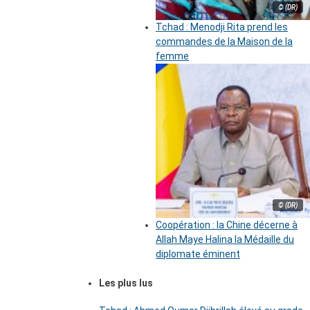
© (DR)
Tchad : Menodji Rita prend les
commandes de la Maison de la
femme
© (DR)
Coopération : la Chine décerne à
Allah Maye Halina la Médaille du
diplomate éminent
Les plus lus