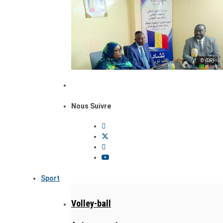
© (DR)
Nous Suivre
Sport
Volley-ball