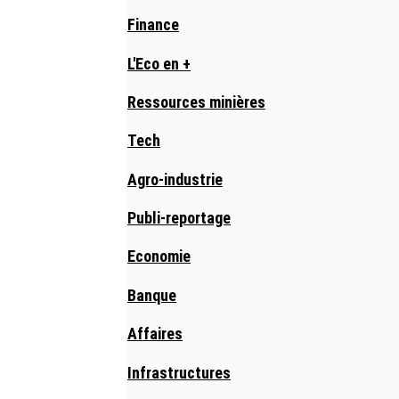
Finance
L'Eco en +
Ressources minières
Tech
Agro-industrie
Publi-reportage
Economie
Banque
Affaires
Infrastructures