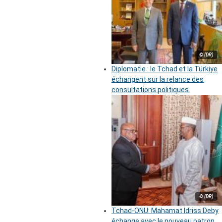
© (DR)
Diplomatie : le Tchad et la Türkiye
échangent sur la relance des
consultations politiques
© (DR)
Tchad-ONU: Mahamat Idriss Deby
échange avec le nouveau patron