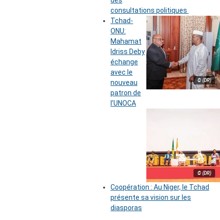
des
consultations politiques
Tchad-
ONU:
Mahamat
Idriss Deby
échange
avec le
© (DR)
nouveau
patron de
l’UNOCA
© (DR)
Coopération : Au Niger, le Tchad
présente sa vision sur les
diasporas