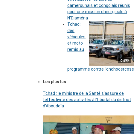
camerounais et congolais réunis
pour une mission chirurgicale à
N’Djaména
Tchad :
des
véhicules
et moto
remis au
© (DR)
programme contre l’onchocercose
Les plus lus
Tchad : le ministre de la Santé s’assure de
l’effectivité des activités à l’hôpital du district
d’Aboudeïa