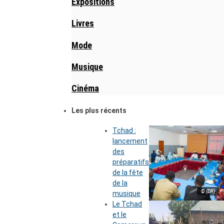
Expositions
Livres
Mode
Musique
Cinéma
Les plus récents
Tchad :
lancement
des
préparatifs
de la fête
de la
© (DR)
musique
Le Tchad
et le