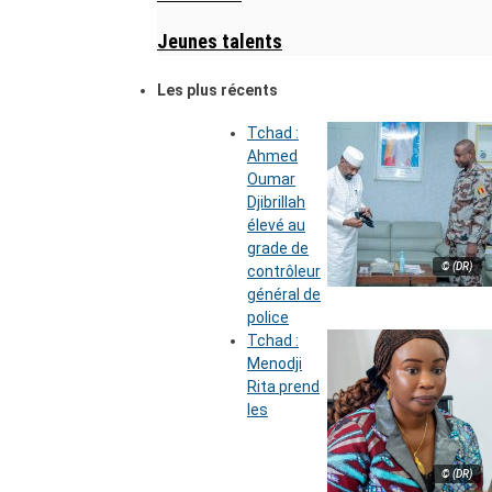
Jeunes talents
Les plus récents
Tchad :
Ahmed
Oumar
Djibrillah
élevé au
grade de
© (DR)
contrôleur
général de
police
Tchad :
Menodji
Rita prend
les
© (DR)