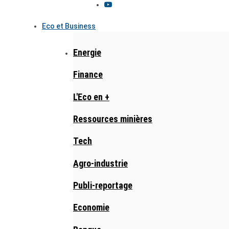
Eco et Business
Energie
Finance
L'Eco en +
Ressources minières
Tech
Agro-industrie
Publi-reportage
Economie