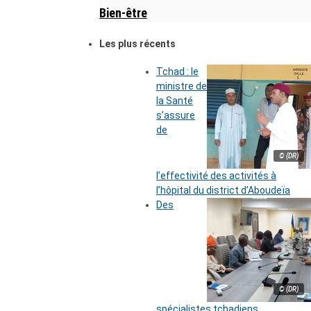
Bien-être
Les plus récents
Tchad : le
ministre de
la Santé
s’assure
de
© (DR)
l’effectivité des activités à
l’hôpital du district d’Aboudeïa
Des
© (DR)
spécialistes tchadiens,