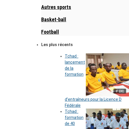
Autres sports
Basket-ball
Football
Les plus récents
Tchad :
lancement
de la
formation
© (DR)
d’entraîneurs pour la Licence D
Fédérale
Tchad :
formation
de 40