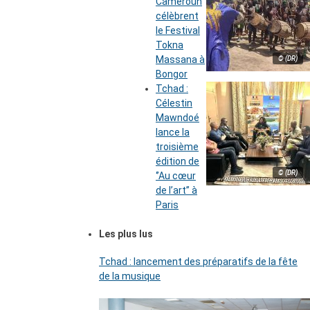
Cameroun
célèbrent
le Festival
Tokna
Massana à
© (DR)
Bongor
Tchad :
Célestin
Mawndoé
lance la
troisième
édition de
© (DR)
‘’Au cœur
de l’art’’ à
Paris
Les plus lus
Tchad : lancement des préparatifs de la fête
de la musique