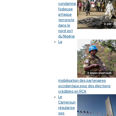
condamne
l’odieuse
attaque
terroriste
© (DR)
dans le
nord-est
du Nigéria
La
© Ibrahim Shérif Senth
mobilisation des partenaires
occidentaux pour des élections
crédibles en RCA
Le
Cameroun
régularise
ses