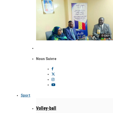
© (DR)
Nous Suivre
Sport
Volley-ball