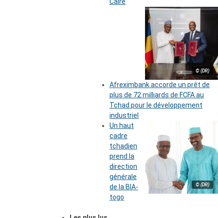
Caire
© (DR)
Afreximbank accorde un prêt de
plus de 72 milliards de FCFA au
Tchad pour le développement
industriel
Un haut
cadre
tchadien
prend la
direction
générale
© (DR)
de la BIA-
togo
Les plus lus