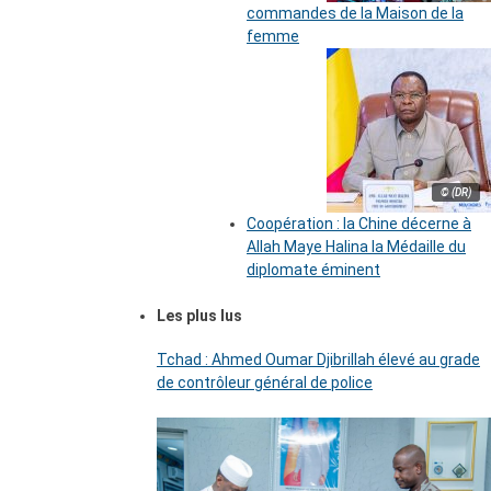
commandes de la Maison de la
femme
© (DR)
Coopération : la Chine décerne à
Allah Maye Halina la Médaille du
diplomate éminent
Les plus lus
Tchad : Ahmed Oumar Djibrillah élevé au grade
de contrôleur général de police