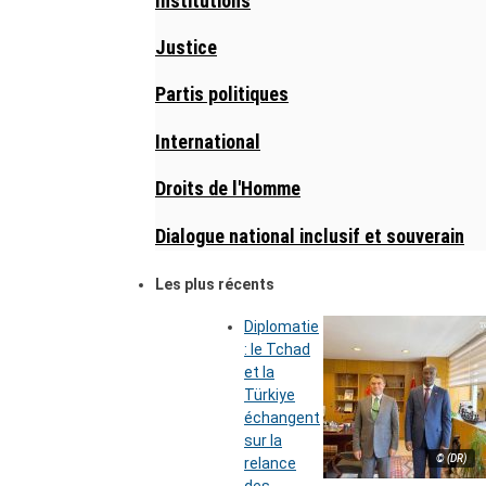
Institutions
Justice
Partis politiques
International
Droits de l'Homme
Dialogue national inclusif et souverain
Les plus récents
Diplomatie
: le Tchad
et la
Türkiye
échangent
sur la
© (DR)
relance