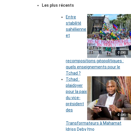
Les plus récents
Entre
stabilité
sahélienne
et
© (DR)
recompositions géopolitiques :
quels enseignements pour le
Tchad ?
Tchad :
plaidoyer
pour la paix
du vice-
président
des
© (DR)
Transformateurs à Mahamat
Idriss Deby Itno