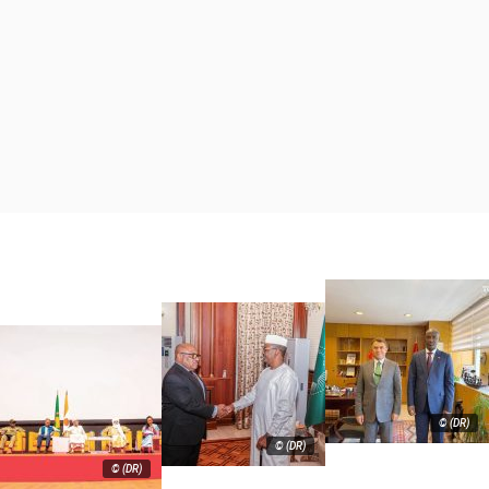
© (DR)
© (DR)
© (DR)