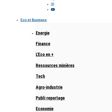
Eco et Business
Energie
Finance
L'Eco en +
Ressources minières
Tech
Agro-industrie
Publi-reportage
Economie