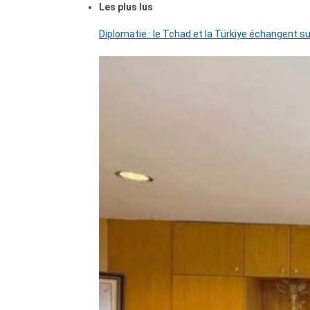
Les plus lus
Diplomatie : le Tchad et la Türkiye échangent su