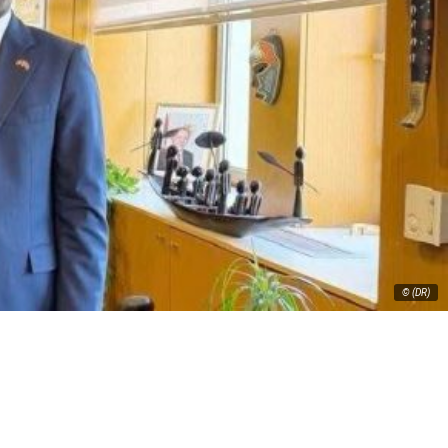
© (DR)