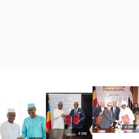
© (DR)
© (DR)