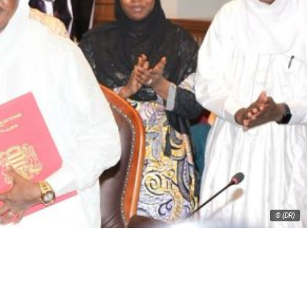
© (DR)