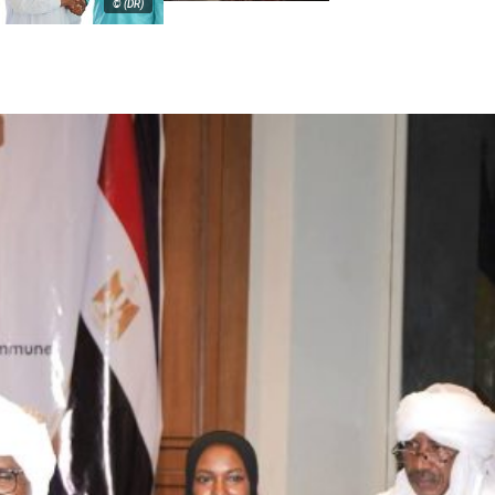
© (DR)