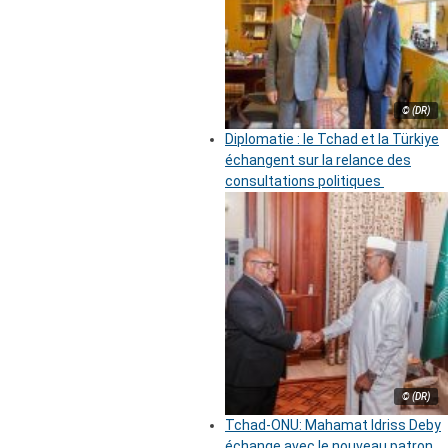
© (DR)
Diplomatie : le Tchad et la Türkiye
échangent sur la relance des
consultations politiques
© (DR)
Tchad-ONU: Mahamat Idriss Deby
échange avec le nouveau patron