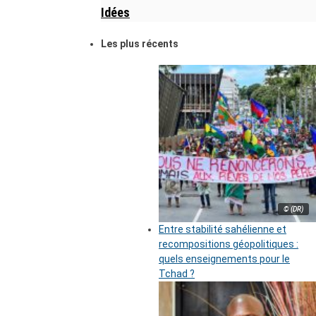
Idées
Les plus récents
© (DR)
Entre stabilité sahélienne et
recompositions géopolitiques :
quels enseignements pour le
Tchad ?