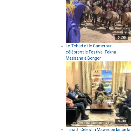
© (DR)
Le Tchad et le Cameroun
célèbrent le Festival Tokna
Massana à Bongor
© (DR)
Tchad : Célestin Mawndoé lance la