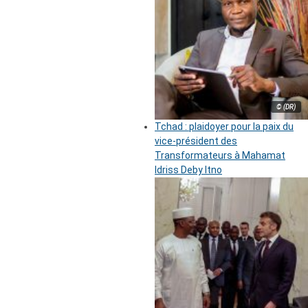
© (DR)
Tchad : plaidoyer pour la paix du
vice-président des
Transformateurs à Mahamat
Idriss Deby Itno