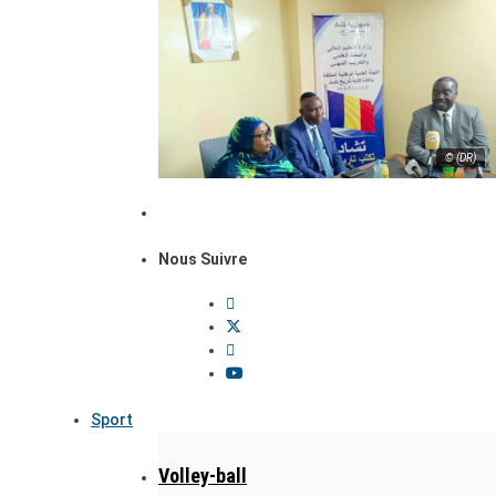
© (DR)
Nous Suivre
Sport
Volley-ball