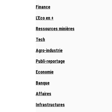
Finance
L'Eco en +
Ressources minières
Tech
Agro-industrie
Publi-reportage
Economie
Banque
Affaires
Infrastructures