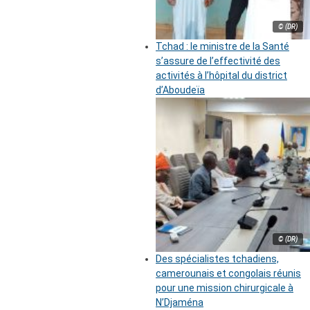
© (DR)
Tchad : le ministre de la Santé
s’assure de l’effectivité des
activités à l’hôpital du district
d’Aboudeïa
© (DR)
Des spécialistes tchadiens,
camerounais et congolais réunis
pour une mission chirurgicale à
N’Djaména