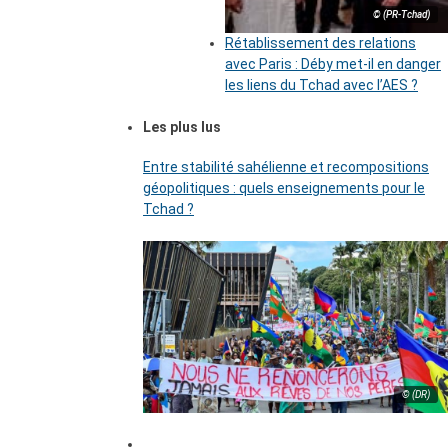
© (PR-Tchad)
Rétablissement des relations
avec Paris : Déby met-il en danger
les liens du Tchad avec l’AES ?
Les plus lus
Entre stabilité sahélienne et recompositions
géopolitiques : quels enseignements pour le
Tchad ?
© (DR)