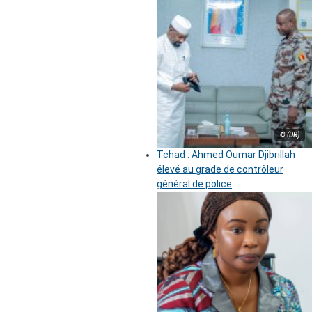
© (DR)
Tchad : Ahmed Oumar Djibrillah
élevé au grade de contrôleur
général de police