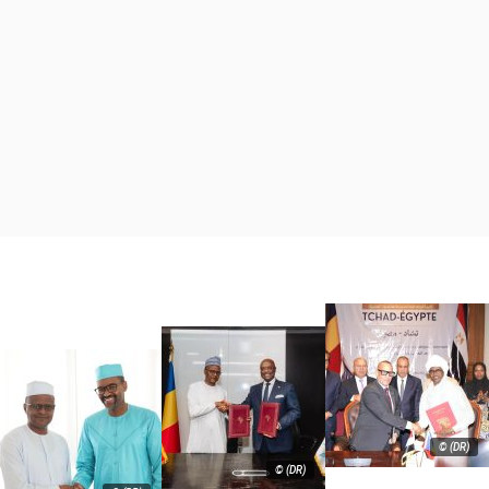
© (DR)
© (DR)