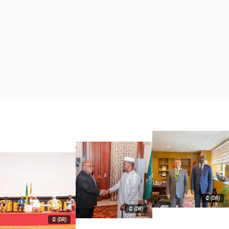
© (DR)
© (DR)
© (DR)