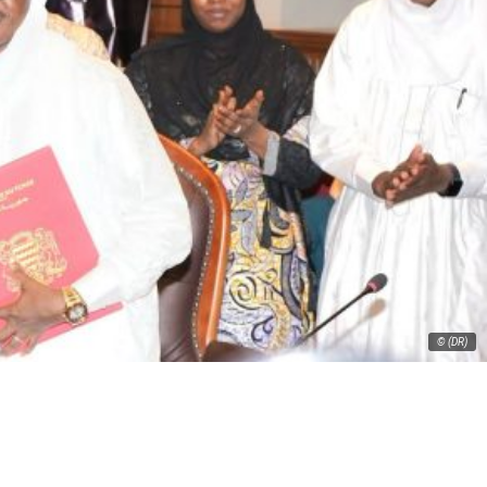
© (DR)