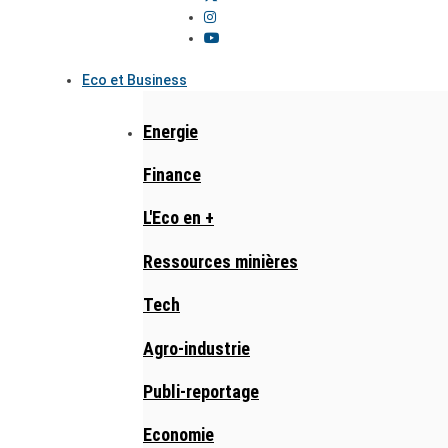
Eco et Business
Energie
Finance
L'Eco en +
Ressources minières
Tech
Agro-industrie
Publi-reportage
Economie