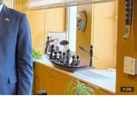
© (DR)