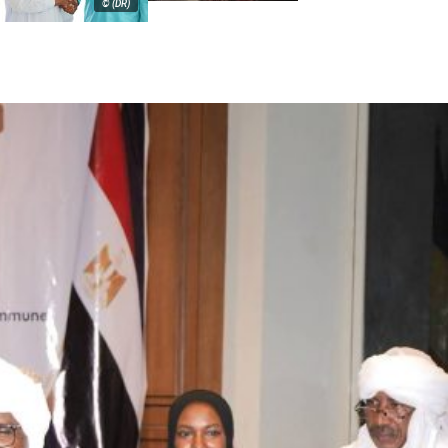
© (DR)