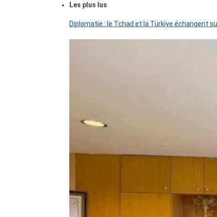
Les plus lus
Diplomatie : le Tchad et la Türkiye échangent su