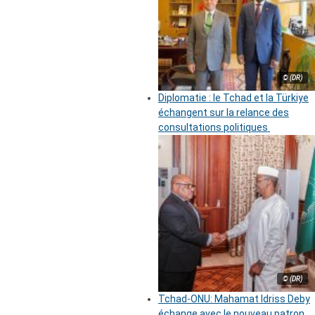
© (DR)
Diplomatie : le Tchad et la Türkiye
échangent sur la relance des
consultations politiques
© (DR)
Tchad-ONU: Mahamat Idriss Deby
échange avec le nouveau patron