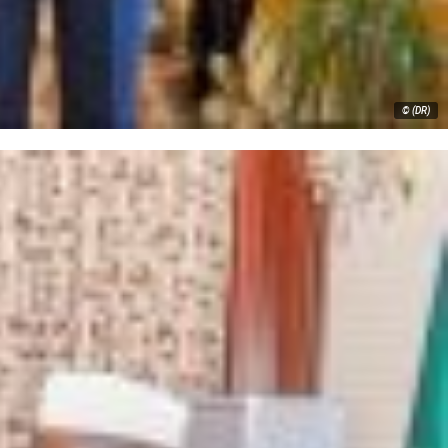
© (DR)