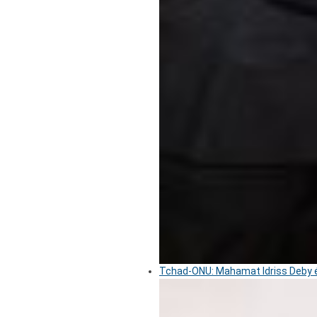
Tchad-ONU: Mahamat Idriss Deby é