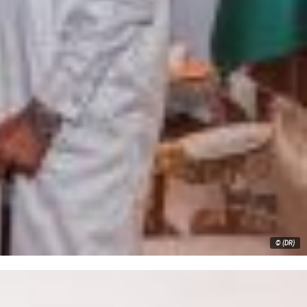
© (DR)