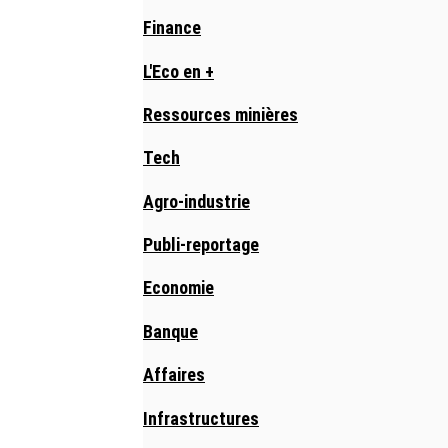
Finance
L'Eco en +
Ressources minières
Tech
Agro-industrie
Publi-reportage
Economie
Banque
Affaires
Infrastructures