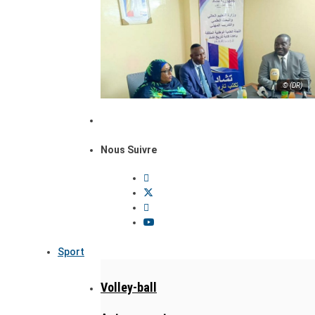
© (DR)
Nous Suivre
Sport
Volley-ball