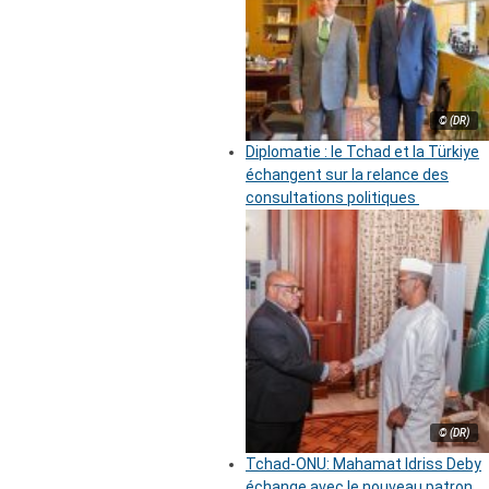
© (DR)
Diplomatie : le Tchad et la Türkiye
échangent sur la relance des
consultations politiques
© (DR)
Tchad-ONU: Mahamat Idriss Deby
échange avec le nouveau patron