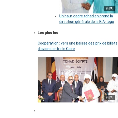
© (DR)
Un haut cadre tchadien prend la
direction générale de la BIA-togo
Les plus lus
Coopération : vers une baisse des prix de billets
d’avions entre le Caire
© (DR)