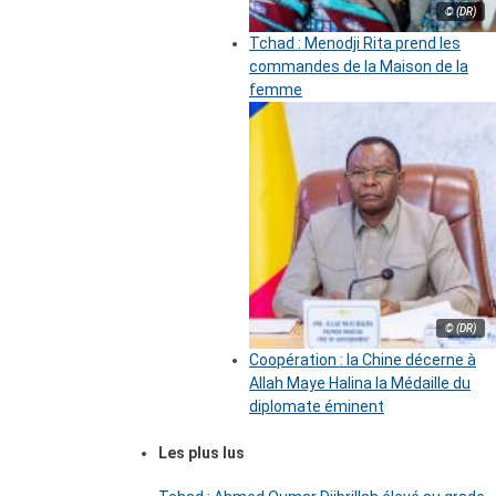
© (DR)
Tchad : Menodji Rita prend les
commandes de la Maison de la
femme
© (DR)
Coopération : la Chine décerne à
Allah Maye Halina la Médaille du
diplomate éminent
Les plus lus