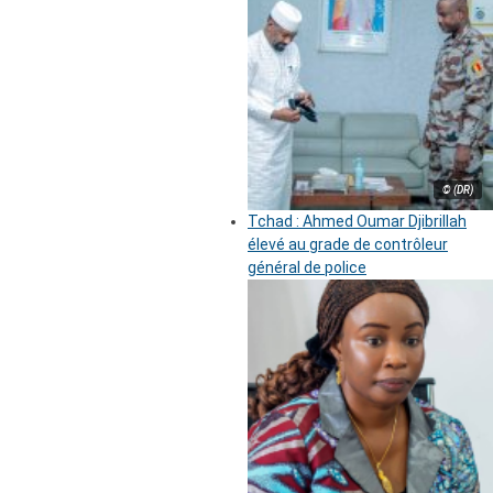
© (DR)
Tchad : Ahmed Oumar Djibrillah
élevé au grade de contrôleur
général de police