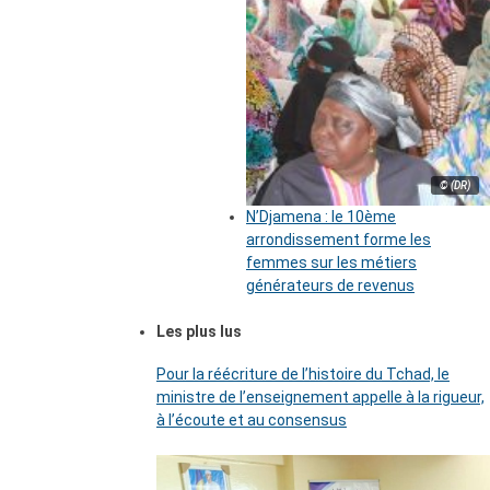
© (DR)
N’Djamena : le 10ème
arrondissement forme les
femmes sur les métiers
générateurs de revenus
Les plus lus
Pour la réécriture de l’histoire du Tchad, le
ministre de l’enseignement appelle à la rigueur,
à l’écoute et au consensus