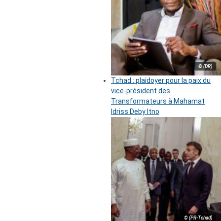
© (DR)
Tchad : plaidoyer pour la paix du
vice-président des
Transformateurs à Mahamat
Idriss Deby Itno
© (PR-Tchad)