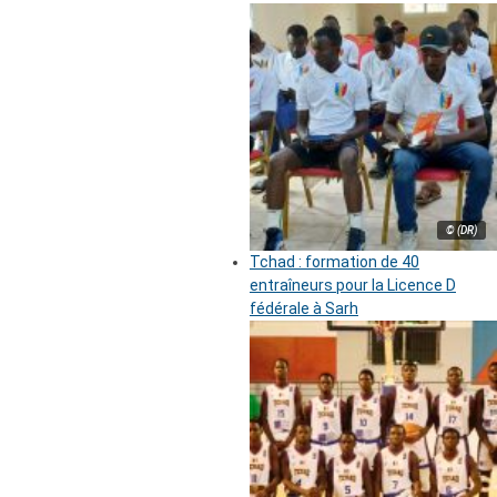
© (DR)
Tchad : formation de 40
entraîneurs pour la Licence D
fédérale à Sarh