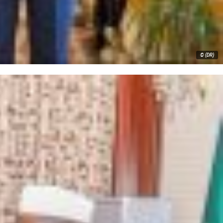
© (DR)