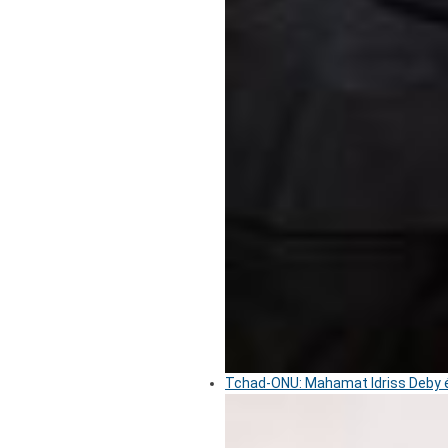
Tchad-ONU: Mahamat Idriss Deby é