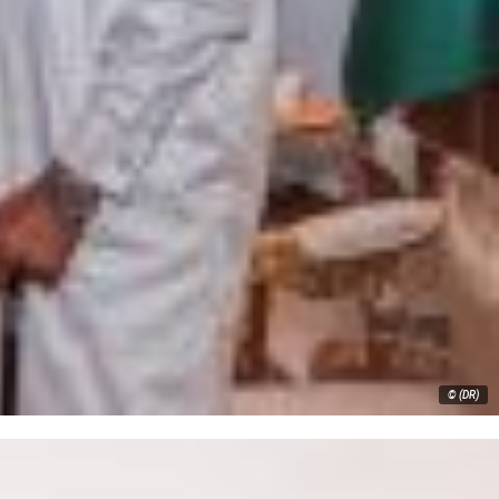
© (DR)