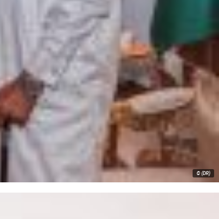
© (DR)