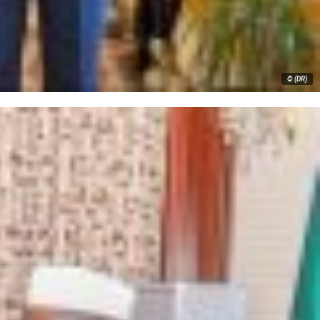
© (DR)