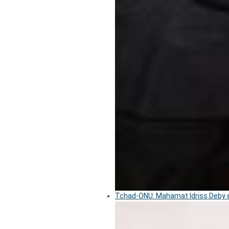
Tchad-ONU: Mahamat Idriss Deby é