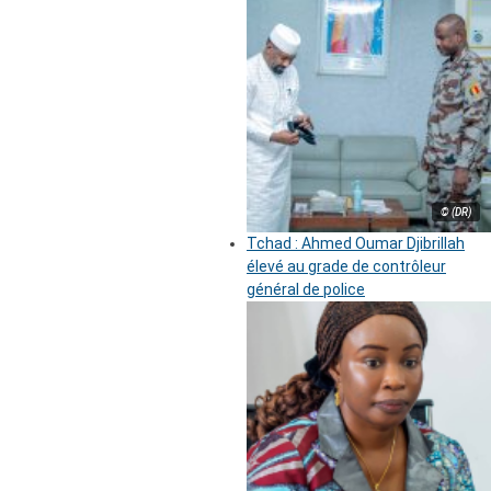
© (DR)
Tchad : Ahmed Oumar Djibrillah
élevé au grade de contrôleur
général de police