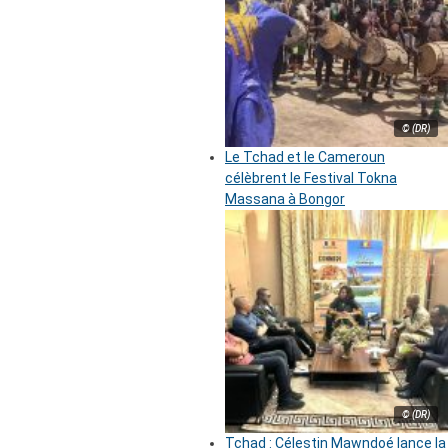
© (DR)
Le Tchad et le Cameroun
célèbrent le Festival Tokna
Massana à Bongor
© (DR)
Tchad : Célestin Mawndoé lance la