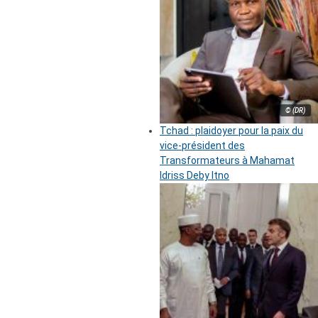
© (DR)
Tchad : plaidoyer pour la paix du
vice-président des
Transformateurs à Mahamat
Idriss Deby Itno