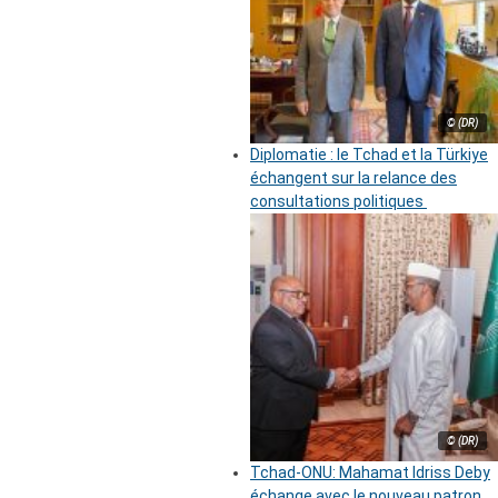
© (DR)
Diplomatie : le Tchad et la Türkiye
échangent sur la relance des
consultations politiques
© (DR)
Tchad-ONU: Mahamat Idriss Deby
échange avec le nouveau patron