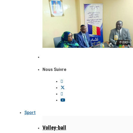
© (DR)
Nous Suivre
Sport
Volley-ball