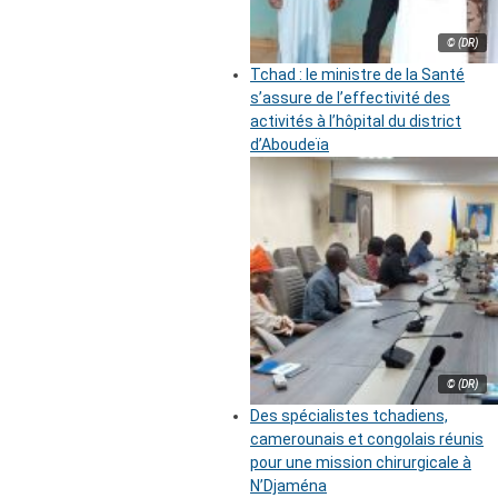
© (DR)
Tchad : le ministre de la Santé
s’assure de l’effectivité des
activités à l’hôpital du district
d’Aboudeïa
© (DR)
Des spécialistes tchadiens,
camerounais et congolais réunis
pour une mission chirurgicale à
N’Djaména