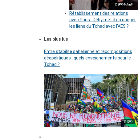
© (PR-Tchad)
Rétablissement des relations
avec Paris : Déby met-il en danger
les liens du Tchad avec l’AES ?
Les plus lus
Entre stabilité sahélienne et recompositions
géopolitiques : quels enseignements pour le
Tchad ?
© (DR)