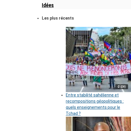
Idées
Les plus récents
© (DR)
Entre stabilité sahélienne et
recompositions géopolitiques :
quels enseignements pour le
Tchad ?