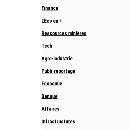
Finance
L'Eco en +
Ressources minières
Tech
Agro-industrie
Publi-reportage
Economie
Banque
Affaires
Infrastructures