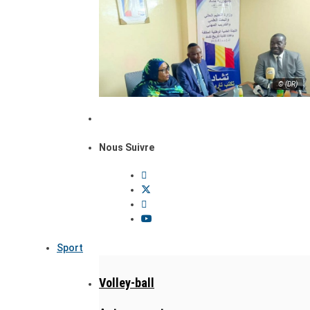
© (DR)
Nous Suivre
Sport
Volley-ball