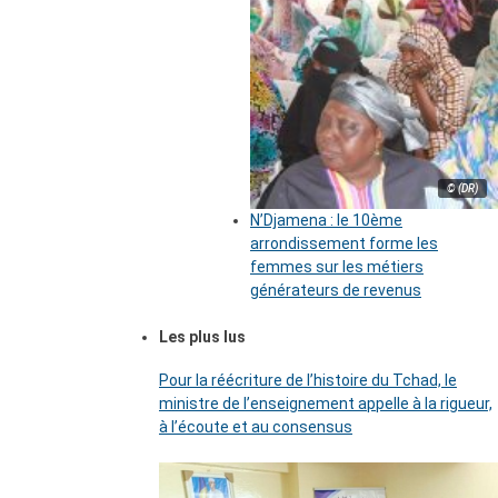
© (DR)
N’Djamena : le 10ème
arrondissement forme les
femmes sur les métiers
générateurs de revenus
Les plus lus
Pour la réécriture de l’histoire du Tchad, le
ministre de l’enseignement appelle à la rigueur,
à l’écoute et au consensus