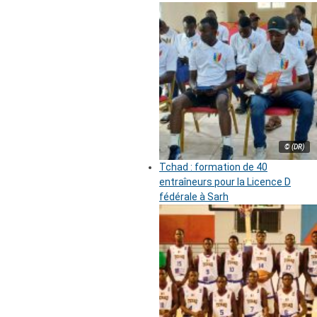
© (DR)
Tchad : formation de 40
entraîneurs pour la Licence D
fédérale à Sarh