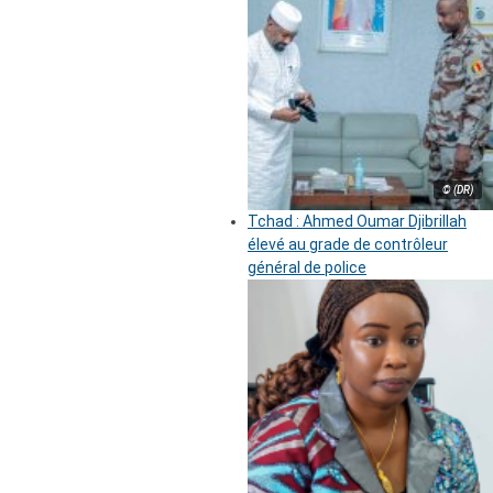
© (DR)
Tchad : Ahmed Oumar Djibrillah
élevé au grade de contrôleur
général de police