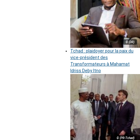
© (DR)
Tchad : plaidoyer pour la paix du
vice-président des
Transformateurs à Mahamat
Idriss Deby Itno
© (PR-Tchad)