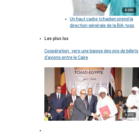
© (DR)
Un haut cadre tchadien prend la
direction générale de la BIA-togo
Les plus lus
Coopération : vers une baisse des prix de billets
d’avions entre le Caire
© (DR)