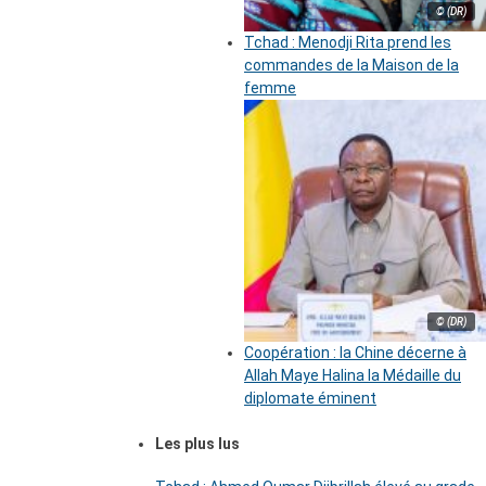
© (DR)
Tchad : Menodji Rita prend les
commandes de la Maison de la
femme
© (DR)
Coopération : la Chine décerne à
Allah Maye Halina la Médaille du
diplomate éminent
Les plus lus