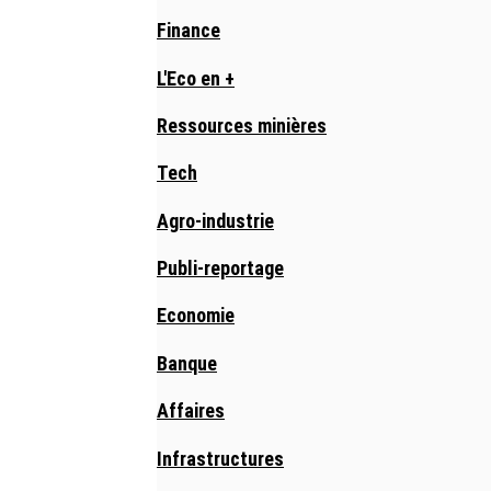
Finance
L'Eco en +
Ressources minières
Tech
Agro-industrie
Publi-reportage
Economie
Banque
Affaires
Infrastructures