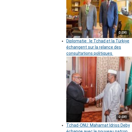
© (DR)
Diplomatie : le Tchad et la Türkiye
échangent sur la relance des
consultations politiques
© (DR)
Tchad-ONU: Mahamat Idriss Deby
échange avec le nouveau patron