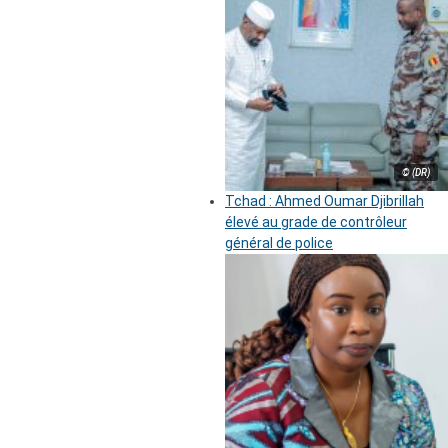
© (DR)
Tchad : Ahmed Oumar Djibrillah
élevé au grade de contrôleur
général de police