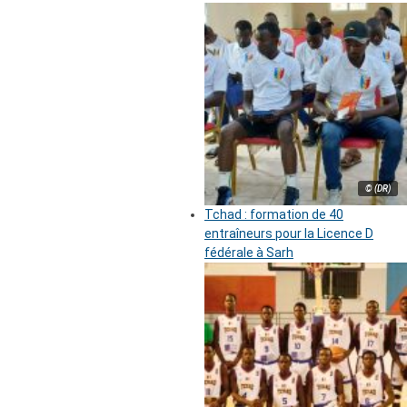
© (DR)
Tchad : formation de 40
entraîneurs pour la Licence D
fédérale à Sarh