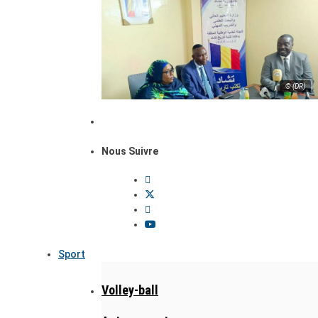
© (DR)
Nous Suivre
Sport
Volley-ball