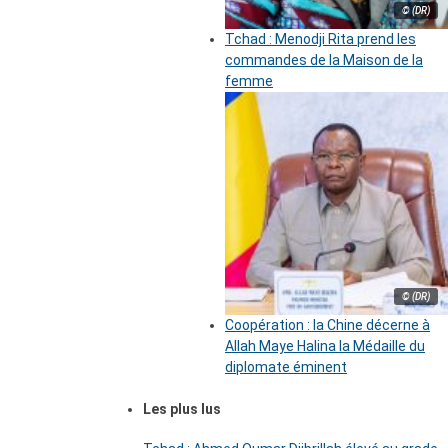
© (DR)
Tchad : Menodji Rita prend les
commandes de la Maison de la
femme
© (DR)
Coopération : la Chine décerne à
Allah Maye Halina la Médaille du
diplomate éminent
Les plus lus