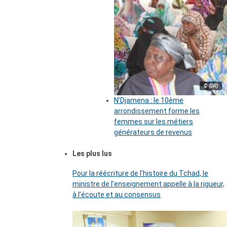
© (DR)
N’Djamena : le 10ème
arrondissement forme les
femmes sur les métiers
générateurs de revenus
Les plus lus
Pour la réécriture de l’histoire du Tchad, le
ministre de l’enseignement appelle à la rigueur,
à l’écoute et au consensus