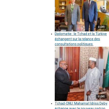
© (DR)
Diplomatie : le Tchad et la Türkiye
échangent sur la relance des
consultations politiques
© (DR)
Tchad-ONU: Mahamat Idriss Deby
échange avec le nouveau patron