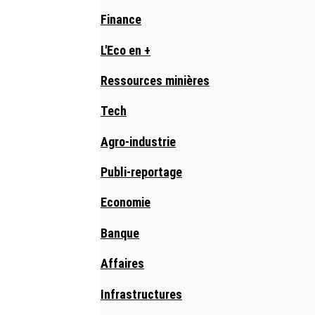
Finance
L'Eco en +
Ressources minières
Tech
Agro-industrie
Publi-reportage
Economie
Banque
Affaires
Infrastructures