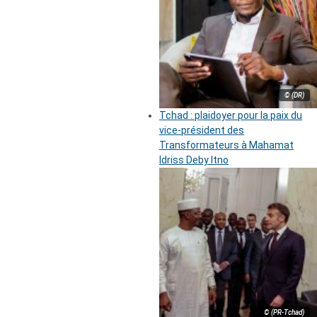
© (DR)
Tchad : plaidoyer pour la paix du
vice-président des
Transformateurs à Mahamat
Idriss Deby Itno
© (PR-Tchad)