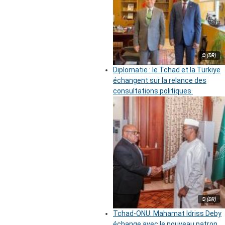
© (DR)
Diplomatie : le Tchad et la Türkiye
échangent sur la relance des
consultations politiques
© (DR)
Tchad-ONU: Mahamat Idriss Deby
échange avec le nouveau patron