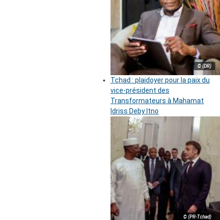
© (DR)
Tchad : plaidoyer pour la paix du
vice-président des
Transformateurs à Mahamat
Idriss Deby Itno
© (PR-Tchad)