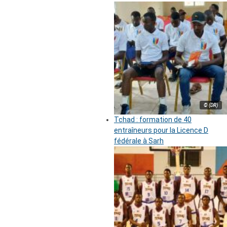
© (DR)
Tchad : formation de 40
entraîneurs pour la Licence D
fédérale à Sarh