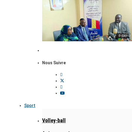
© (DR)
Nous Suivre
Sport
Volley-ball