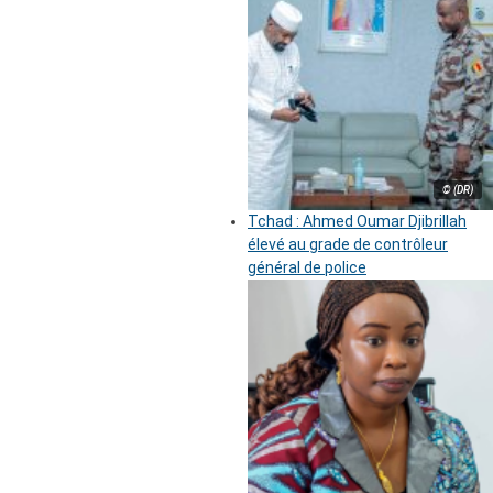
© (DR)
Tchad : Ahmed Oumar Djibrillah
élevé au grade de contrôleur
général de police