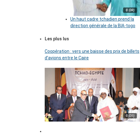
© (DR)
Un haut cadre tchadien prend la
direction générale de la BIA-togo
Les plus lus
Coopération : vers une baisse des prix de billets
d’avions entre le Caire
© (DR)