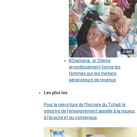
© (DR)
N’Djamena : le 10ème
arrondissement forme les
femmes sur les métiers
générateurs de revenus
Les plus lus
Pour la réécriture de l’histoire du Tchad, le
ministre de l’enseignement appelle à la rigueur,
à l’écoute et au consensus