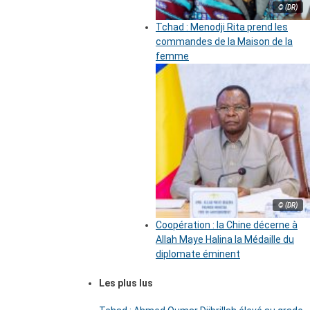
© (DR)
Tchad : Menodji Rita prend les
commandes de la Maison de la
femme
© (DR)
Coopération : la Chine décerne à
Allah Maye Halina la Médaille du
diplomate éminent
Les plus lus