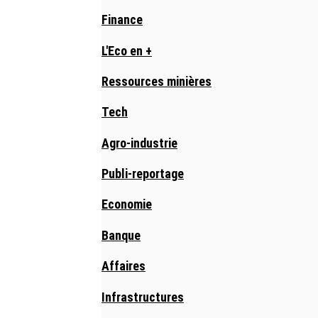
Finance
L'Eco en +
Ressources minières
Tech
Agro-industrie
Publi-reportage
Economie
Banque
Affaires
Infrastructures