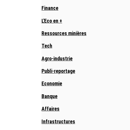
Finance
L'Eco en +
Ressources minières
Tech
Agro-industrie
Publi-reportage
Economie
Banque
Affaires
Infrastructures