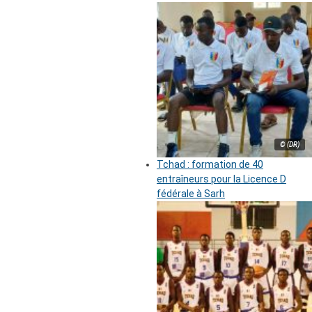
© (DR)
Tchad : formation de 40
entraîneurs pour la Licence D
fédérale à Sarh