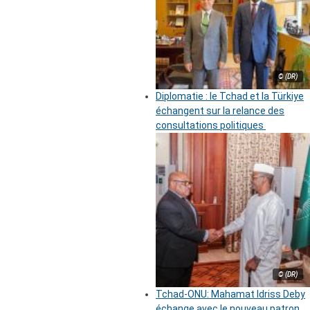
© (DR)
Diplomatie : le Tchad et la Türkiye
échangent sur la relance des
consultations politiques
© (DR)
Tchad-ONU: Mahamat Idriss Deby
échange avec le nouveau patron