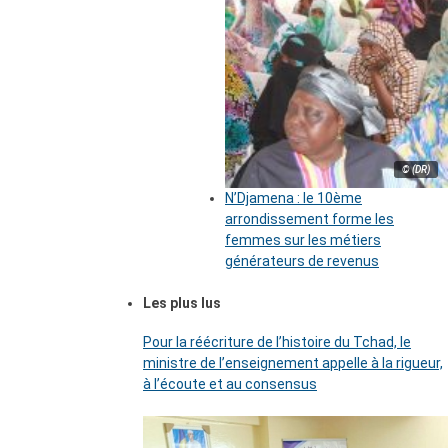
© (DR)
N’Djamena : le 10ème
arrondissement forme les
femmes sur les métiers
générateurs de revenus
Les plus lus
Pour la réécriture de l’histoire du Tchad, le
ministre de l’enseignement appelle à la rigueur,
à l’écoute et au consensus