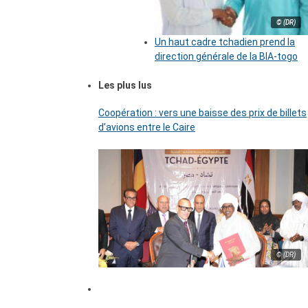
© (DR)
Un haut cadre tchadien prend la
direction générale de la BIA-togo
Les plus lus
Coopération : vers une baisse des prix de billets
d’avions entre le Caire
© (DR)