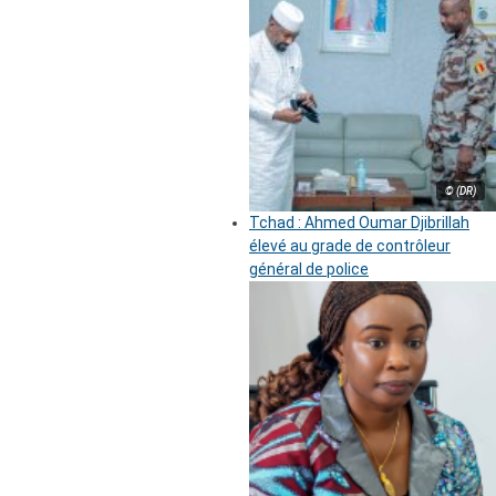
© (DR)
Tchad : Ahmed Oumar Djibrillah
élevé au grade de contrôleur
général de police