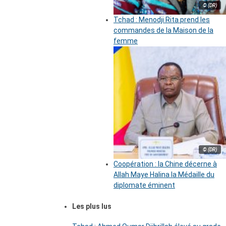
© (DR)
Tchad : Menodji Rita prend les
commandes de la Maison de la
femme
© (DR)
Coopération : la Chine décerne à
Allah Maye Halina la Médaille du
diplomate éminent
Les plus lus