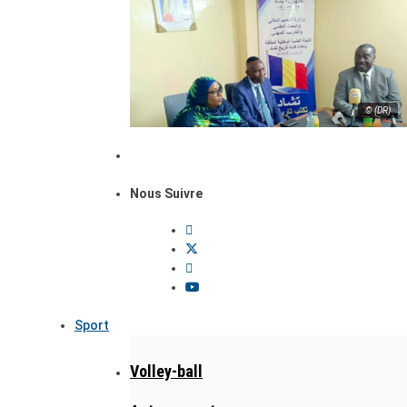
© (DR)
Nous Suivre
Sport
Volley-ball