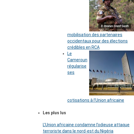
© Ibrahim Shérif Senth
mobilisation des partenaires
occidentaux pour des élections
crédibles en RCA
Le
Cameroun
régularise
ses
cotisations à l’Union africaine
Les plus lus
L’Union africaine condamne l’odieuse attaque
terroriste dans le nord-est du Nigéria