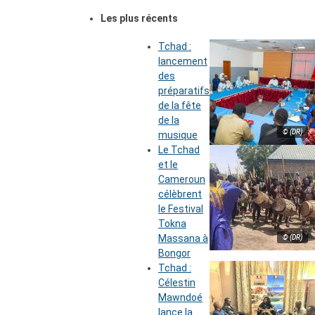
Les plus récents
Tchad :
lancement
des
préparatifs
de la fête
de la
© (DR)
musique
Le Tchad
et le
Cameroun
célèbrent
le Festival
Tokna
Massana à
© (DR)
Bongor
Tchad :
Célestin
Mawndoé
lance la