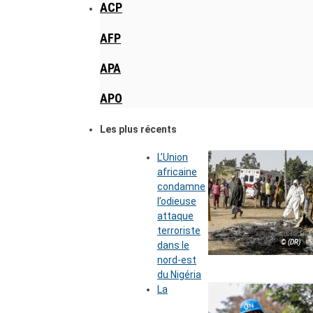
ACP
AFP
APA
APO
Les plus récents
L’Union
africaine
condamne
l’odieuse
attaque
terroriste
© (DR)
dans le
nord-est
du Nigéria
La