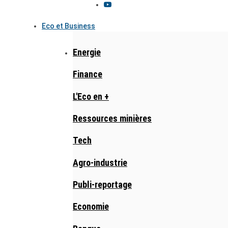
Eco et Business
Energie
Finance
L'Eco en +
Ressources minières
Tech
Agro-industrie
Publi-reportage
Economie