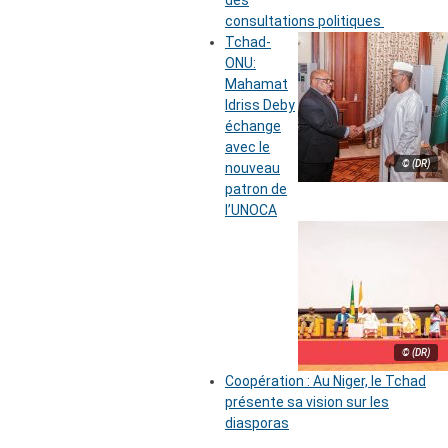
des
consultations politiques
Tchad-
ONU:
Mahamat
Idriss Deby
échange
avec le
© (DR)
nouveau
patron de
l’UNOCA
© (DR)
Coopération : Au Niger, le Tchad
présente sa vision sur les
diasporas