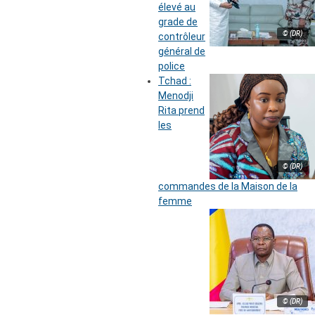
élevé au
grade de
© (DR)
contrôleur
général de
police
Tchad :
Menodji
Rita prend
les
© (DR)
commandes de la Maison de la
femme
© (DR)