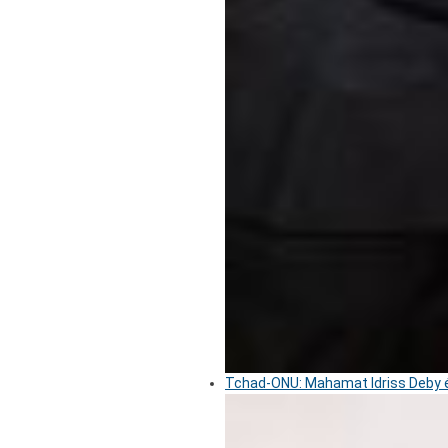
Tchad-ONU: Mahamat Idriss Deby é