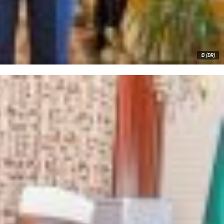
© (DR)