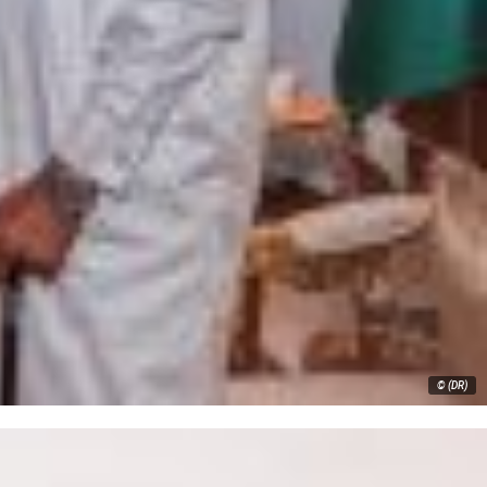
© (DR)