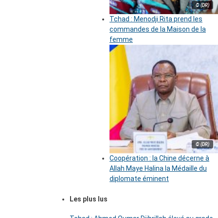
© (DR)
Tchad : Menodji Rita prend les
commandes de la Maison de la
femme
© (DR)
Coopération : la Chine décerne à
Allah Maye Halina la Médaille du
diplomate éminent
Les plus lus