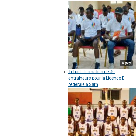
© (DR)
Tchad : formation de 40
entraîneurs pour la Licence D
fédérale à Sarh