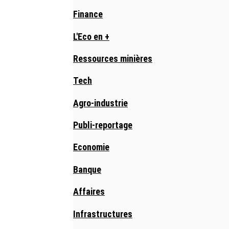
Finance
L'Eco en +
Ressources minières
Tech
Agro-industrie
Publi-reportage
Economie
Banque
Affaires
Infrastructures