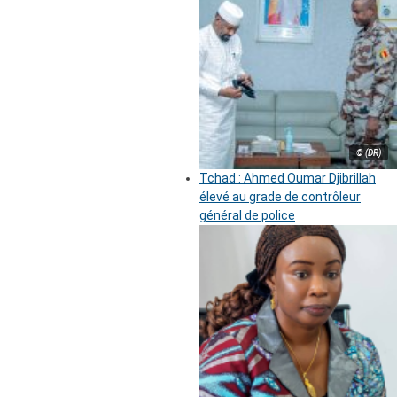
© (DR)
Tchad : Ahmed Oumar Djibrillah
élevé au grade de contrôleur
général de police