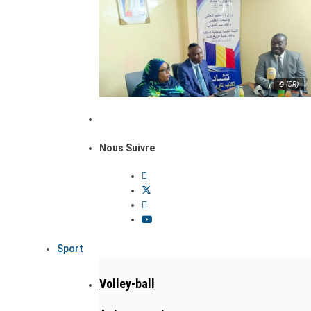
© (DR)
Nous Suivre
Sport
Volley-ball