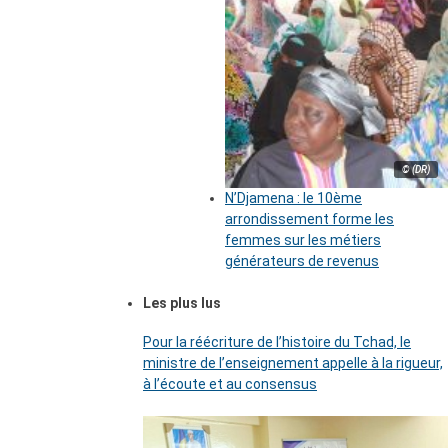
© (DR)
N’Djamena : le 10ème
arrondissement forme les
femmes sur les métiers
générateurs de revenus
Les plus lus
Pour la réécriture de l’histoire du Tchad, le
ministre de l’enseignement appelle à la rigueur,
à l’écoute et au consensus