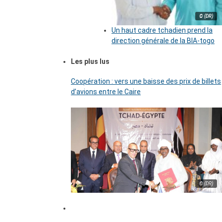
© (DR)
Un haut cadre tchadien prend la
direction générale de la BIA-togo
Les plus lus
Coopération : vers une baisse des prix de billets
d’avions entre le Caire
© (DR)