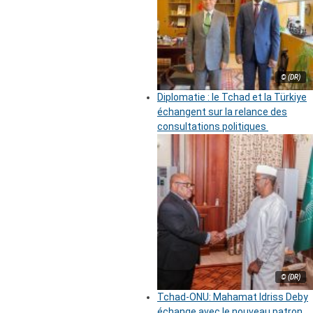
© (DR)
Diplomatie : le Tchad et la Türkiye
échangent sur la relance des
consultations politiques
© (DR)
Tchad-ONU: Mahamat Idriss Deby
échange avec le nouveau patron