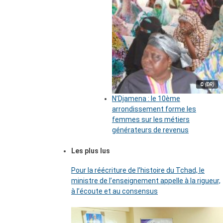
© (DR)
N’Djamena : le 10ème
arrondissement forme les
femmes sur les métiers
générateurs de revenus
Les plus lus
Pour la réécriture de l’histoire du Tchad, le
ministre de l’enseignement appelle à la rigueur,
à l’écoute et au consensus