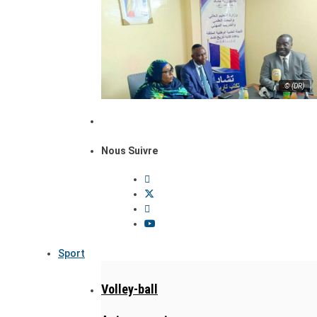
© (DR)
Nous Suivre
Sport
Volley-ball