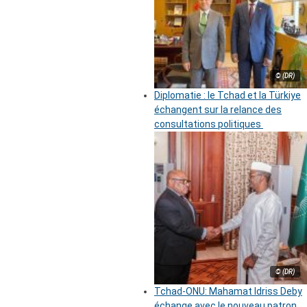
© (DR)
Diplomatie : le Tchad et la Türkiye
échangent sur la relance des
consultations politiques
© (DR)
Tchad-ONU: Mahamat Idriss Deby
échange avec le nouveau patron