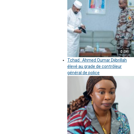
© (DR)
Tchad : Ahmed Oumar Djibrillah
élevé au grade de contrôleur
général de police