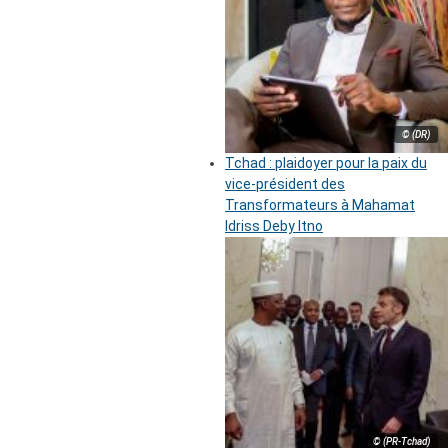
© (DR)
Tchad : plaidoyer pour la paix du
vice-président des
Transformateurs à Mahamat
Idriss Deby Itno
© (PR-Tchad)