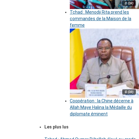
© (DR)
Tchad : Menodji Rita prend les
commandes de la Maison de la
femme
© (DR)
Coopération : la Chine décerne à
Allah Maye Halina la Médaille du
diplomate éminent
Les plus lus