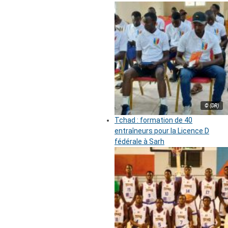
© (DR)
Tchad : formation de 40
entraîneurs pour la Licence D
fédérale à Sarh