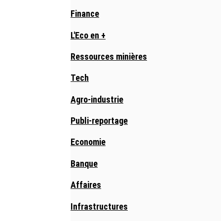
Finance
L'Eco en +
Ressources minières
Tech
Agro-industrie
Publi-reportage
Economie
Banque
Affaires
Infrastructures