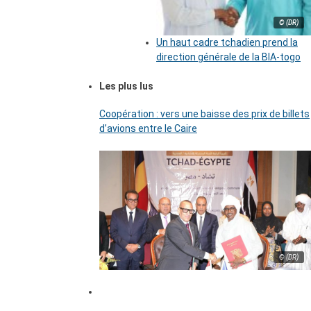
© (DR)
Un haut cadre tchadien prend la
direction générale de la BIA-togo
Les plus lus
Coopération : vers une baisse des prix de billets
d’avions entre le Caire
© (DR)