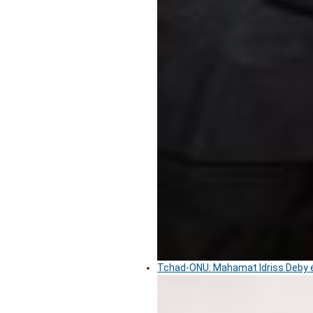
Tchad-ONU: Mahamat Idriss Deby é