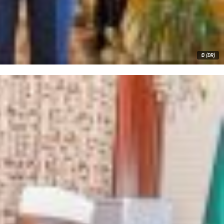
© (DR)