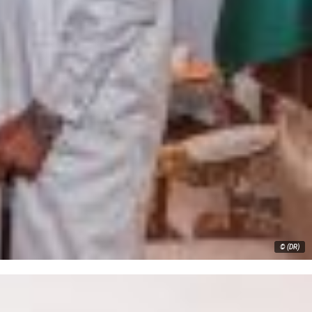
© (DR)