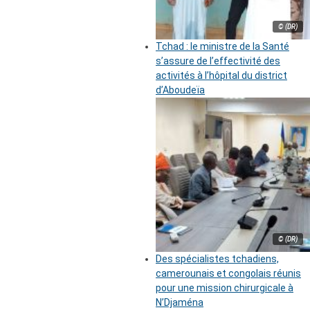
© (DR)
Tchad : le ministre de la Santé
s’assure de l’effectivité des
activités à l’hôpital du district
d’Aboudeïa
© (DR)
Des spécialistes tchadiens,
camerounais et congolais réunis
pour une mission chirurgicale à
N’Djaména