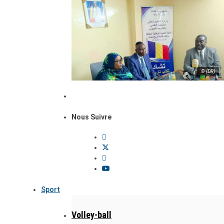
© (DR)
Nous Suivre
Sport
Volley-ball