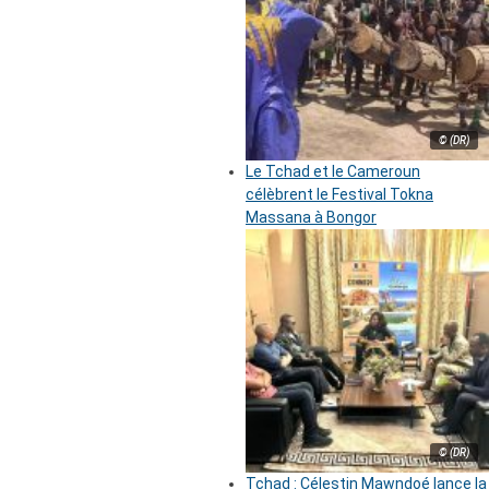
© (DR)
Le Tchad et le Cameroun
célèbrent le Festival Tokna
Massana à Bongor
© (DR)
Tchad : Célestin Mawndoé lance la