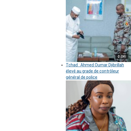
© (DR)
Tchad : Ahmed Oumar Djibrillah
élevé au grade de contrôleur
général de police