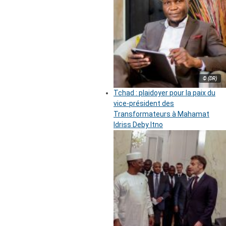
© (DR)
Tchad : plaidoyer pour la paix du
vice-président des
Transformateurs à Mahamat
Idriss Deby Itno