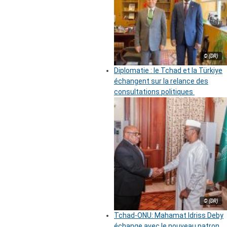
© (DR)
Diplomatie : le Tchad et la Türkiye
échangent sur la relance des
consultations politiques
© (DR)
Tchad-ONU: Mahamat Idriss Deby
échange avec le nouveau patron