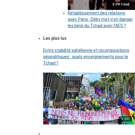
© (PR-Tchad)
Rétablissement des relations
avec Paris : Déby met-il en danger
les liens du Tchad avec l’AES ?
Les plus lus
Entre stabilité sahélienne et recompositions
géopolitiques : quels enseignements pour le
Tchad ?
© (DR)