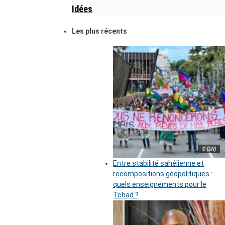
Idées
Les plus récents
© (DR)
Entre stabilité sahélienne et
recompositions géopolitiques :
quels enseignements pour le
Tchad ?