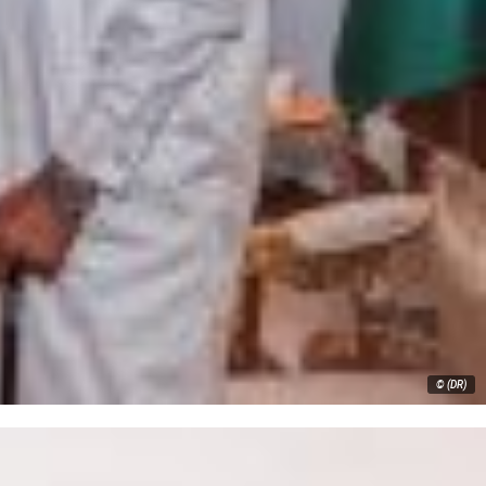
© (DR)