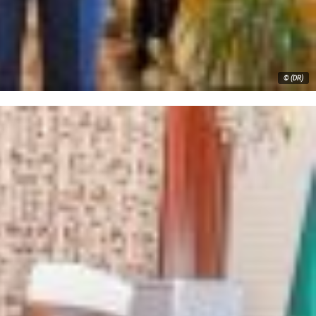
© (DR)