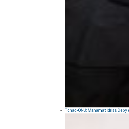
Tchad-ONU: Mahamat Idriss Deby é