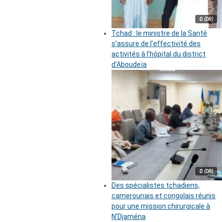
© (DR)
Tchad : le ministre de la Santé
s’assure de l’effectivité des
activités à l’hôpital du district
d’Aboudeïa
© (DR)
Des spécialistes tchadiens,
camerounais et congolais réunis
pour une mission chirurgicale à
N’Djaména