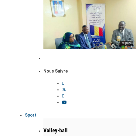
© (DR)
Nous Suivre
Sport
Volley-ball