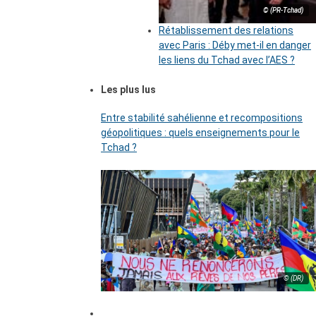
© (PR-Tchad)
Rétablissement des relations
avec Paris : Déby met-il en danger
les liens du Tchad avec l’AES ?
Les plus lus
Entre stabilité sahélienne et recompositions
géopolitiques : quels enseignements pour le
Tchad ?
© (DR)