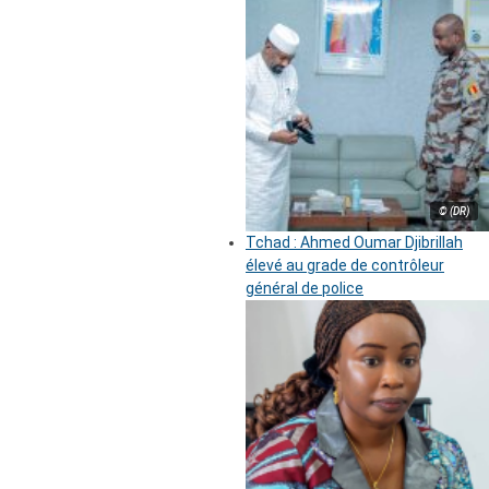
© (DR)
Tchad : Ahmed Oumar Djibrillah
élevé au grade de contrôleur
général de police