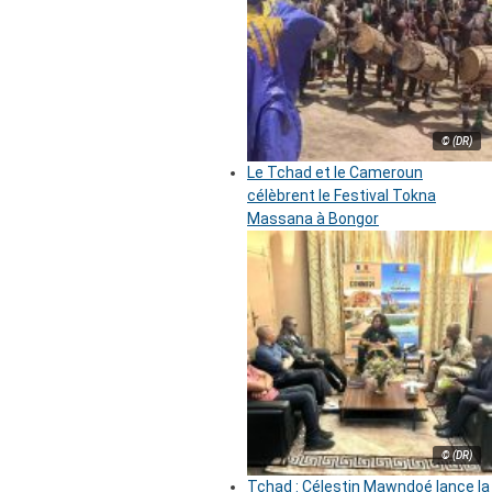
© (DR)
Le Tchad et le Cameroun
célèbrent le Festival Tokna
Massana à Bongor
© (DR)
Tchad : Célestin Mawndoé lance la