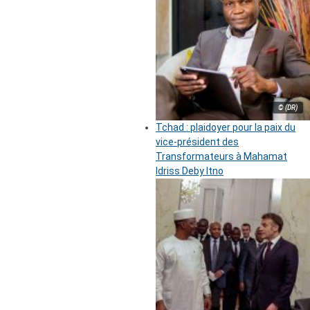
© (DR)
Tchad : plaidoyer pour la paix du
vice-président des
Transformateurs à Mahamat
Idriss Deby Itno