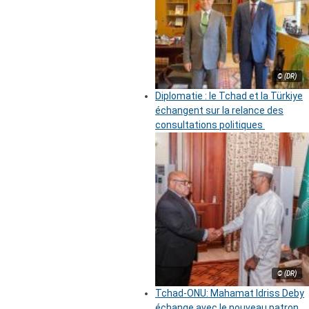
© (DR)
Diplomatie : le Tchad et la Türkiye
échangent sur la relance des
consultations politiques
© (DR)
Tchad-ONU: Mahamat Idriss Deby
échange avec le nouveau patron