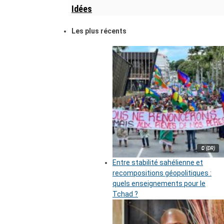
Idées
Les plus récents
© (DR)
Entre stabilité sahélienne et
recompositions géopolitiques :
quels enseignements pour le
Tchad ?