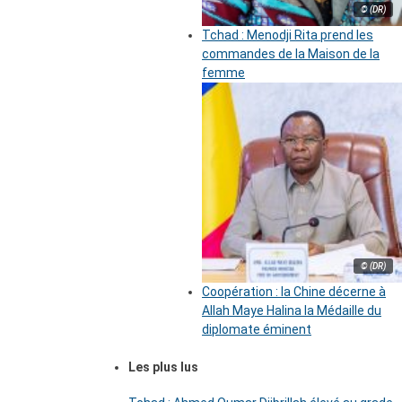
© (DR)
Tchad : Menodji Rita prend les
commandes de la Maison de la
femme
© (DR)
Coopération : la Chine décerne à
Allah Maye Halina la Médaille du
diplomate éminent
Les plus lus