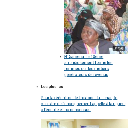
© (DR)
N’Djamena : le 10ème
arrondissement forme les
femmes sur les métiers
générateurs de revenus
Les plus lus
Pour la réécriture de l’histoire du Tchad, le
ministre de l’enseignement appelle à la rigueur,
à l’écoute et au consensus