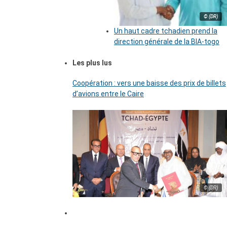
© (DR)
Un haut cadre tchadien prend la
direction générale de la BIA-togo
Les plus lus
Coopération : vers une baisse des prix de billets
d’avions entre le Caire
© (DR)