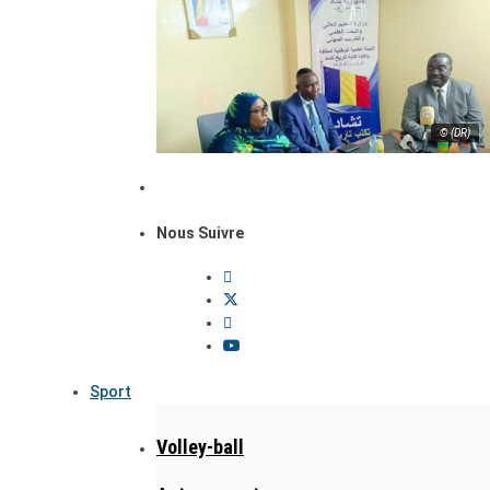
© (DR)
Nous Suivre
Sport
Volley-ball