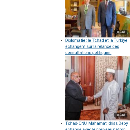
© (DR)
Diplomatie : le Tchad et la Türkiye
échangent sur la relance des
consultations politiques
© (DR)
Tchad-ONU: Mahamat Idriss Deby
échange avec le nouveau patron