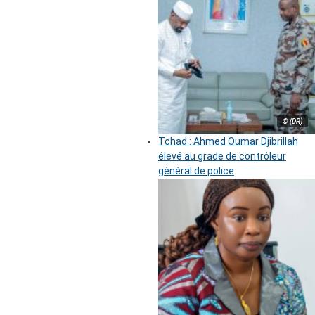
© (DR)
Tchad : Ahmed Oumar Djibrillah
élevé au grade de contrôleur
général de police