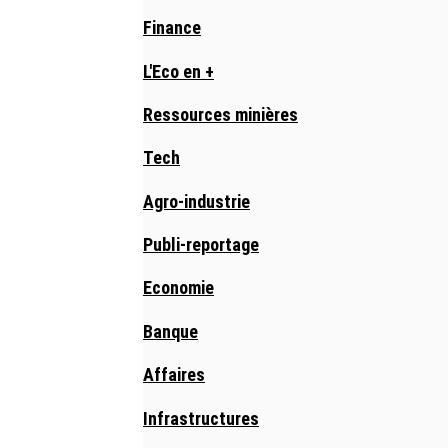
Finance
L'Eco en +
Ressources minières
Tech
Agro-industrie
Publi-reportage
Economie
Banque
Affaires
Infrastructures