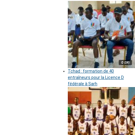
© (DR)
Tchad : formation de 40
entraîneurs pour la Licence D
fédérale à Sarh