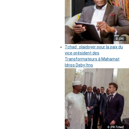
© (DR)
Tchad : plaidoyer pour la paix du
vice-président des
Transformateurs à Mahamat
Idriss Deby Itno
© (PR-Tchad)