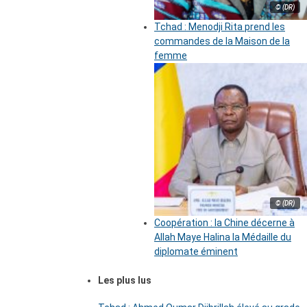
© (DR)
Tchad : Menodji Rita prend les
commandes de la Maison de la
femme
© (DR)
Coopération : la Chine décerne à
Allah Maye Halina la Médaille du
diplomate éminent
Les plus lus