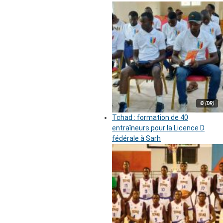
© (DR)
Tchad : formation de 40
entraîneurs pour la Licence D
fédérale à Sarh