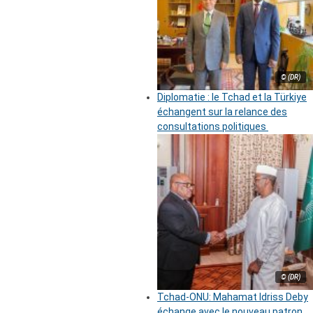
© (DR)
Diplomatie : le Tchad et la Türkiye
échangent sur la relance des
consultations politiques
© (DR)
Tchad-ONU: Mahamat Idriss Deby
échange avec le nouveau patron