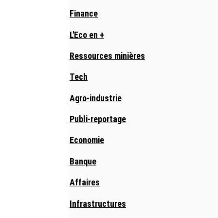
Finance
L'Eco en +
Ressources minières
Tech
Agro-industrie
Publi-reportage
Economie
Banque
Affaires
Infrastructures