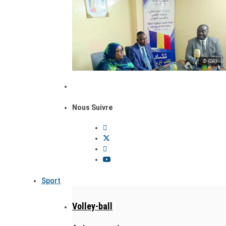
© (DR)
Nous Suivre
Sport
Volley-ball