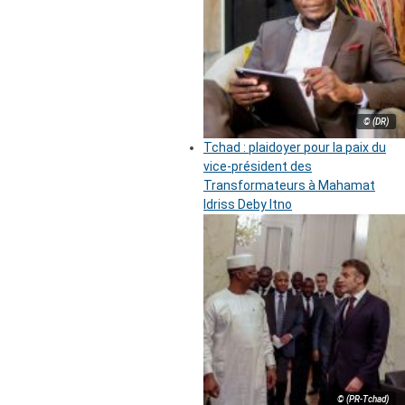
© (DR)
Tchad : plaidoyer pour la paix du
vice-président des
Transformateurs à Mahamat
Idriss Deby Itno
© (PR-Tchad)