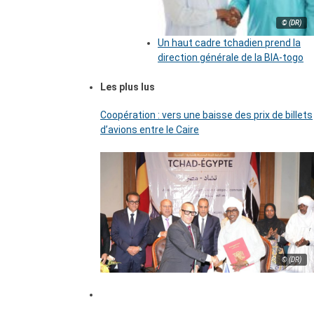
© (DR)
Un haut cadre tchadien prend la
direction générale de la BIA-togo
Les plus lus
Coopération : vers une baisse des prix de billets
d’avions entre le Caire
© (DR)