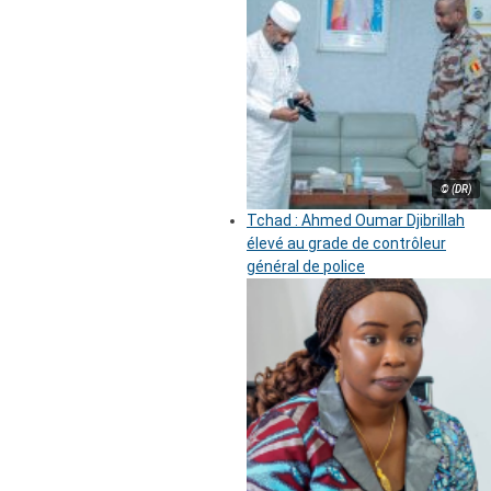
© (DR)
Tchad : Ahmed Oumar Djibrillah
élevé au grade de contrôleur
général de police