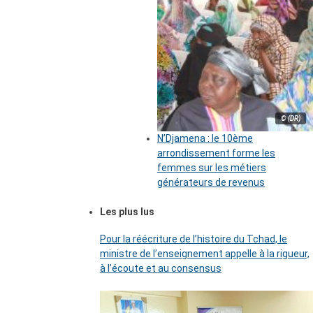
© (DR)
N’Djamena : le 10ème
arrondissement forme les
femmes sur les métiers
générateurs de revenus
Les plus lus
Pour la réécriture de l’histoire du Tchad, le
ministre de l’enseignement appelle à la rigueur,
à l’écoute et au consensus