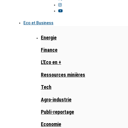
Eco et Business
Energie
Finance
L'Eco en +
Ressources minières
Tech
Agro-industrie
Publi-reportage
Economie