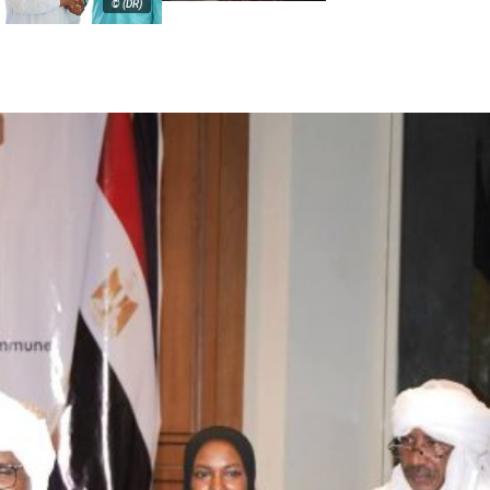
© (DR)