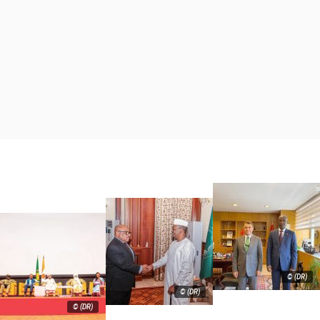
© (DR)
© (DR)
© (DR)