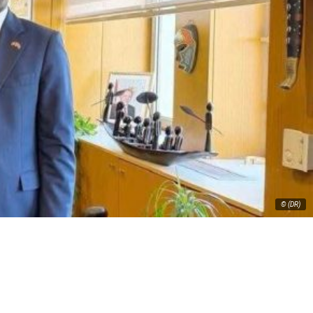
© (DR)