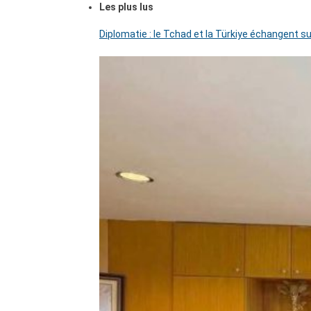
Les plus lus
Diplomatie : le Tchad et la Türkiye échangent su