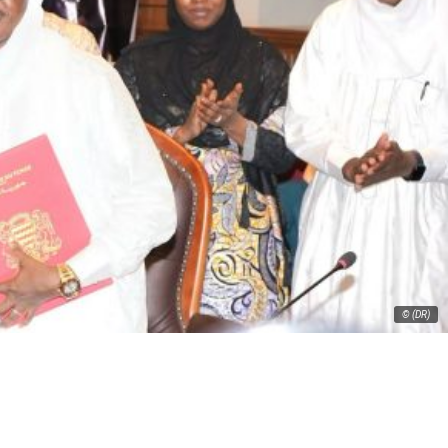
© (DR)