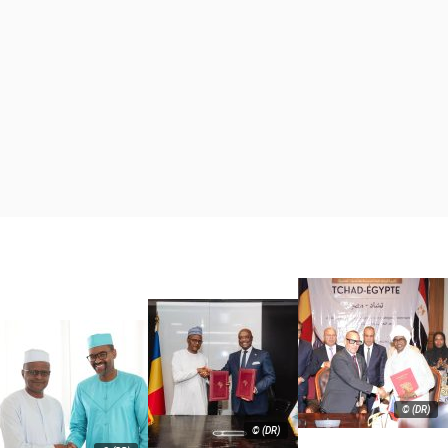
© (DR)
© (DR)