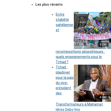
Les plus récents
Entre
stabilité
sahélienne
et
© (DR)
recompositions géopolitiques :
quels enseignements pour le
Tchad ?
Tchad :
plaidoyer
pour la paix
du vice-
président
des
© (DR)
Transformateurs à Mahamat
Idriss Deby Itno