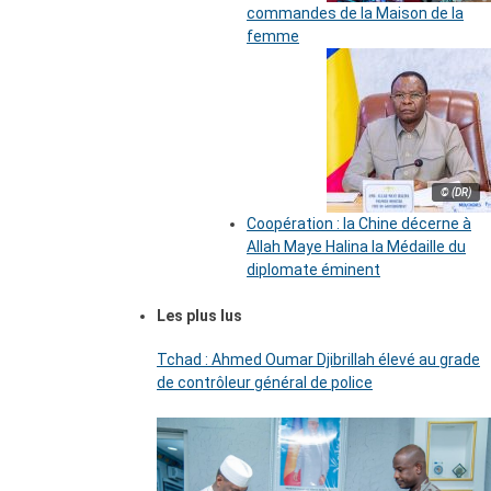
commandes de la Maison de la
femme
© (DR)
Coopération : la Chine décerne à
Allah Maye Halina la Médaille du
diplomate éminent
Les plus lus
Tchad : Ahmed Oumar Djibrillah élevé au grade
de contrôleur général de police