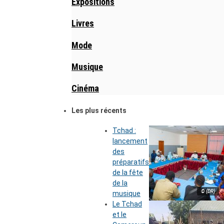
Expositions
Livres
Mode
Musique
Cinéma
Les plus récents
Tchad :
lancement
des
préparatifs
de la fête
de la
© (DR)
musique
Le Tchad
et le