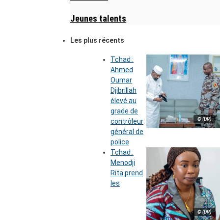
Jeunes talents
Les plus récents
Tchad :
Ahmed
Oumar
Djibrillah
élevé au
grade de
© (DR)
contrôleur
général de
police
Tchad :
Menodji
Rita prend
les
© (DR)