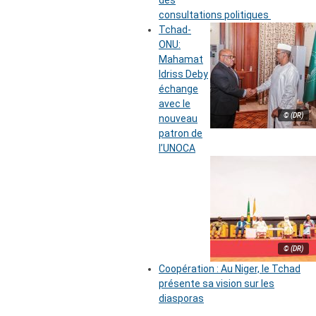
des
consultations politiques
Tchad-
ONU:
Mahamat
Idriss Deby
échange
avec le
© (DR)
nouveau
patron de
l’UNOCA
© (DR)
Coopération : Au Niger, le Tchad
présente sa vision sur les
diasporas