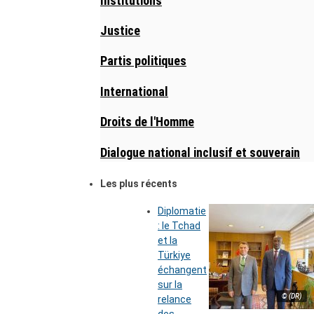
Institutions
Justice
Partis politiques
International
Droits de l'Homme
Dialogue national inclusif et souverain
Les plus récents
Diplomatie
: le Tchad
et la
Türkiye
échangent
sur la
© (DR)
relance