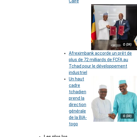
Caire
© (DR)
Afreximbank accorde un prêt de
plus de 72 milliards de FCFA au
Tchad pour le développement
industriel
Un haut
cadre
tchadien
prend la
direction
générale
© (DR)
de la BIA-
togo
Les plus lus