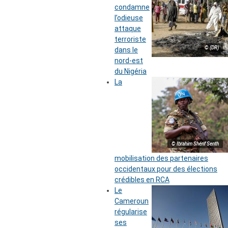
condamne
l’odieuse
attaque
terroriste
© (DR)
dans le
nord-est
du Nigéria
La
© Ibrahim Shérif Senth
mobilisation des partenaires
occidentaux pour des élections
crédibles en RCA
Le
Cameroun
régularise
ses