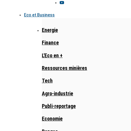
Eco et Business
Energie
Finance
L'Eco en +
Ressources minières
Tech
Agro-industrie
Publi-reportage
Economie