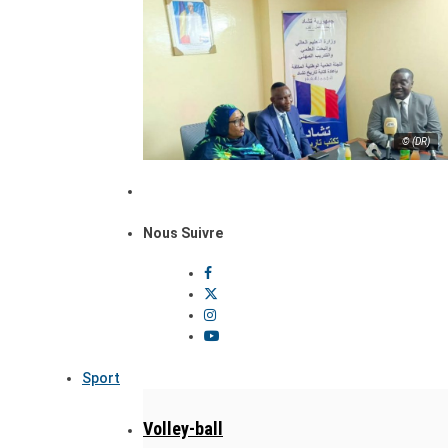
© (DR)
Nous Suivre
Sport
Volley-ball