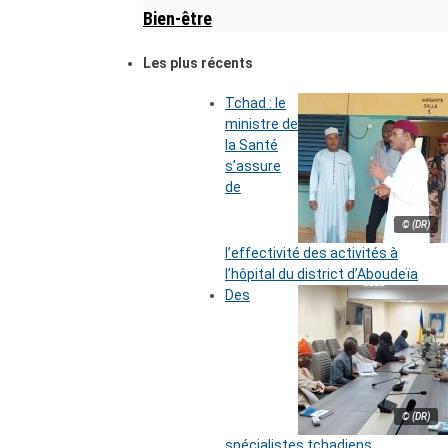
Bien-être
Les plus récents
Tchad : le
ministre de
la Santé
s’assure
de
© (DR)
l’effectivité des activités à
l’hôpital du district d’Aboudeïa
Des
© (DR)
spécialistes tchadiens,