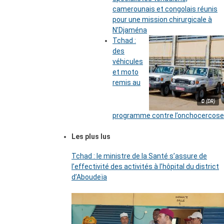
camerounais et congolais réunis
pour une mission chirurgicale à
N’Djaména
Tchad :
des
véhicules
et moto
remis au
© (DR)
programme contre l’onchocercose
Les plus lus
Tchad : le ministre de la Santé s’assure de
l’effectivité des activités à l’hôpital du district
d’Aboudeïa