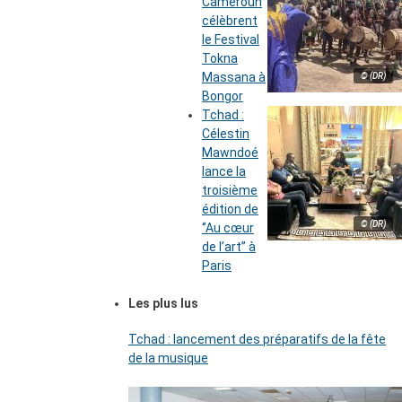
Cameroun
célèbrent
le Festival
Tokna
Massana à
© (DR)
Bongor
Tchad :
Célestin
Mawndoé
lance la
troisième
édition de
© (DR)
‘’Au cœur
de l’art’’ à
Paris
Les plus lus
Tchad : lancement des préparatifs de la fête
de la musique