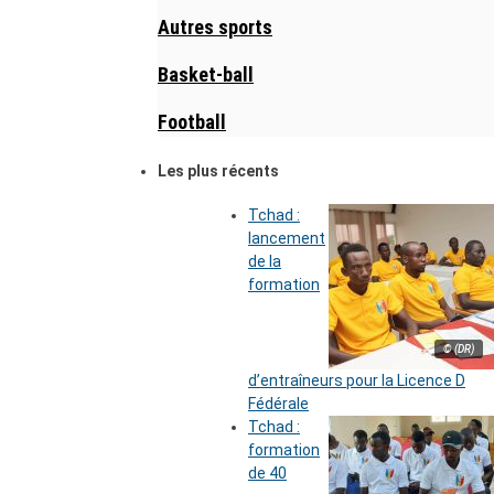
Autres sports
Basket-ball
Football
Les plus récents
Tchad :
lancement
de la
formation
© (DR)
d’entraîneurs pour la Licence D
Fédérale
Tchad :
formation
de 40