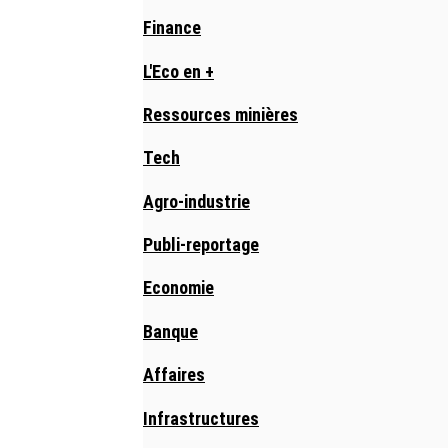
Finance
L'Eco en +
Ressources minières
Tech
Agro-industrie
Publi-reportage
Economie
Banque
Affaires
Infrastructures