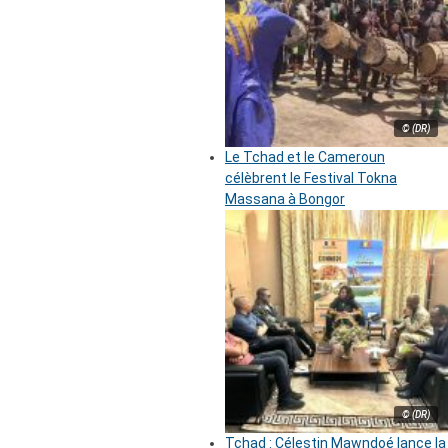
© (DR)
Le Tchad et le Cameroun
célèbrent le Festival Tokna
Massana à Bongor
© (DR)
Tchad : Célestin Mawndoé lance la