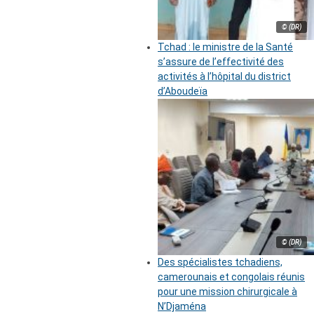
© (DR)
Tchad : le ministre de la Santé
s’assure de l’effectivité des
activités à l’hôpital du district
d’Aboudeïa
© (DR)
Des spécialistes tchadiens,
camerounais et congolais réunis
pour une mission chirurgicale à
N’Djaména