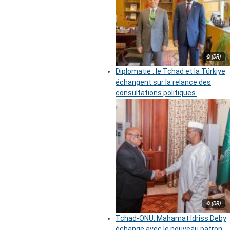
© (DR)
Diplomatie : le Tchad et la Türkiye
échangent sur la relance des
consultations politiques
© (DR)
Tchad-ONU: Mahamat Idriss Deby
échange avec le nouveau patron