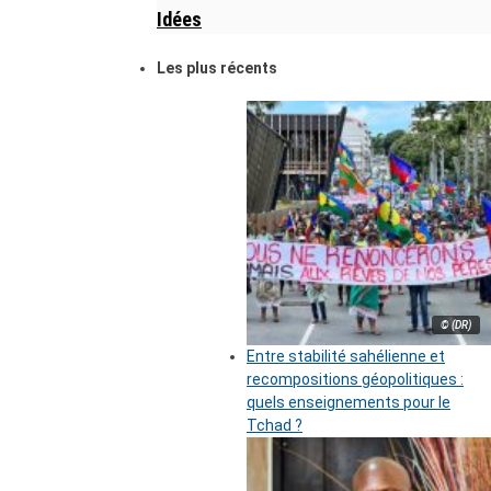
Idées
Les plus récents
© (DR)
Entre stabilité sahélienne et
recompositions géopolitiques :
quels enseignements pour le
Tchad ?