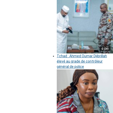
© (DR)
Tchad : Ahmed Oumar Djibrillah
élevé au grade de contrôleur
général de police