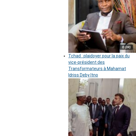
© (DR)
Tchad : plaidoyer pour la paix du
vice-président des
Transformateurs à Mahamat
Idriss Deby Itno