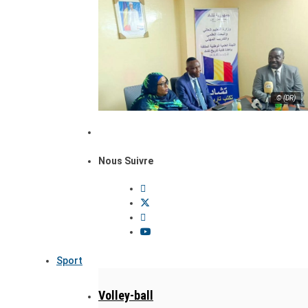
© (DR)
Nous Suivre
Sport
Volley-ball