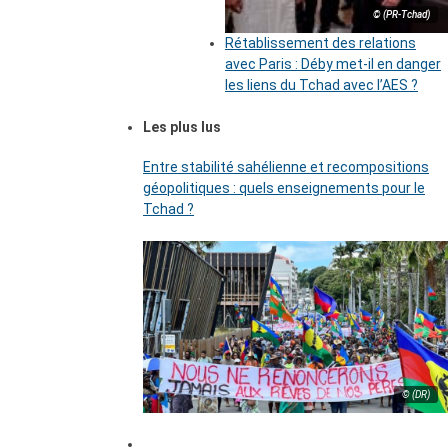
© (PR-Tchad)
Rétablissement des relations
avec Paris : Déby met-il en danger
les liens du Tchad avec l’AES ?
Les plus lus
Entre stabilité sahélienne et recompositions
géopolitiques : quels enseignements pour le
Tchad ?
© (DR)