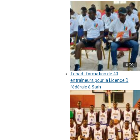
© (DR)
Tchad : formation de 40
entraîneurs pour la Licence D
fédérale à Sarh