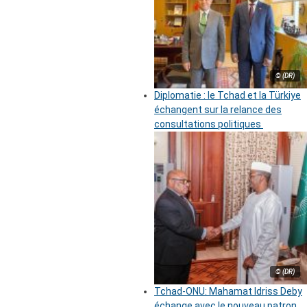
© (DR)
Diplomatie : le Tchad et la Türkiye
échangent sur la relance des
consultations politiques
© (DR)
Tchad-ONU: Mahamat Idriss Deby
échange avec le nouveau patron