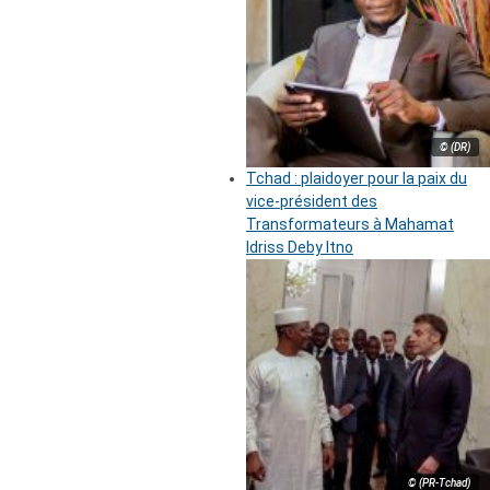
© (DR)
Tchad : plaidoyer pour la paix du
vice-président des
Transformateurs à Mahamat
Idriss Deby Itno
© (PR-Tchad)