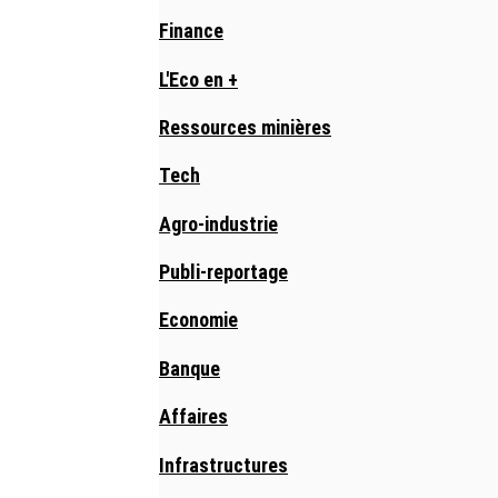
Finance
L'Eco en +
Ressources minières
Tech
Agro-industrie
Publi-reportage
Economie
Banque
Affaires
Infrastructures