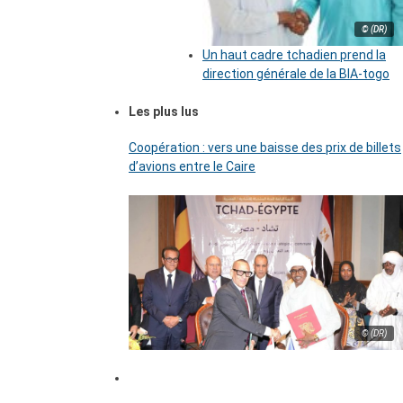
© (DR)
Un haut cadre tchadien prend la
direction générale de la BIA-togo
Les plus lus
Coopération : vers une baisse des prix de billets
d’avions entre le Caire
© (DR)