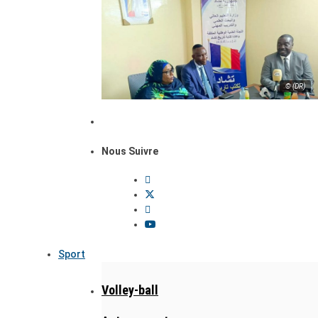
© (DR)
Nous Suivre
Sport
Volley-ball