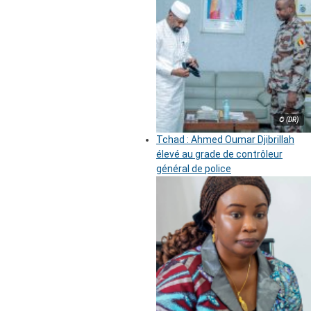
© (DR)
Tchad : Ahmed Oumar Djibrillah
élevé au grade de contrôleur
général de police