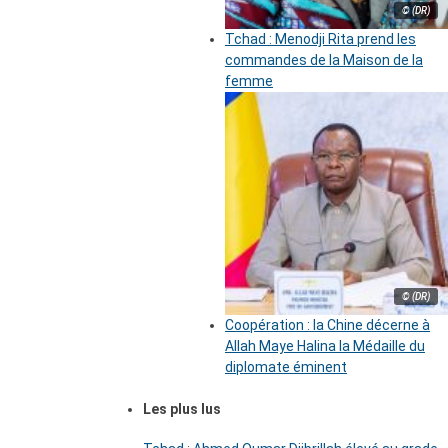
© (DR)
Tchad : Menodji Rita prend les
commandes de la Maison de la
femme
© (DR)
Coopération : la Chine décerne à
Allah Maye Halina la Médaille du
diplomate éminent
Les plus lus