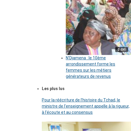
© (DR)
N’Djamena : le 10ème
arrondissement forme les
femmes sur les métiers
générateurs de revenus
Les plus lus
Pour la réécriture de l’histoire du Tchad, le
ministre de l’enseignement appelle à la rigueur,
à l’écoute et au consensus