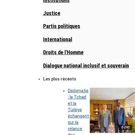
Institutions
Justice
Partis politiques
International
Droits de l'Homme
Dialogue national inclusif et souverain
Les plus récents
Diplomatie
: le Tchad
et la
Türkiye
échangent
sur la
© (DR)
relance