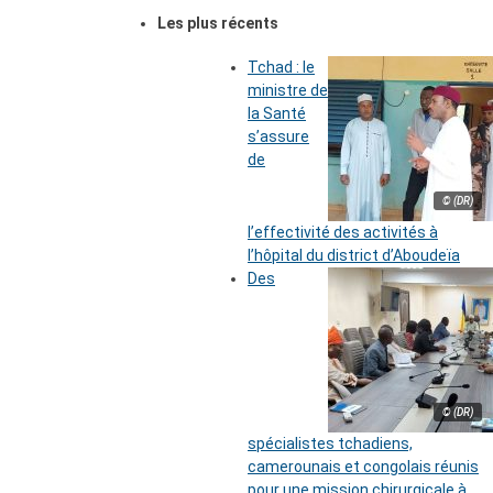
Les plus récents
Tchad : le
ministre de
la Santé
s’assure
de
© (DR)
l’effectivité des activités à
l’hôpital du district d’Aboudeïa
Des
© (DR)
spécialistes tchadiens,
camerounais et congolais réunis
pour une mission chirurgicale à