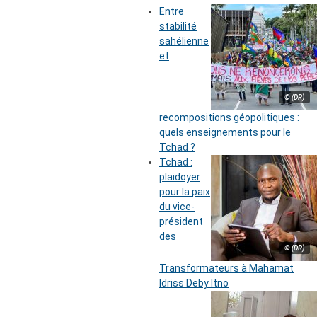
Entre
stabilité
sahélienne
et
© (DR)
recompositions géopolitiques :
quels enseignements pour le
Tchad ?
Tchad :
plaidoyer
pour la paix
du vice-
président
des
© (DR)
Transformateurs à Mahamat
Idriss Deby Itno