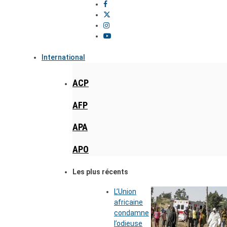
International
ACP
AFP
APA
APO
Les plus récents
L’Union
africaine
condamne
l’odieuse