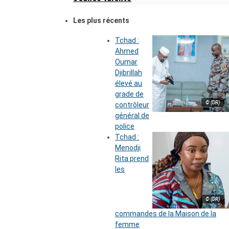
Les plus récents
Tchad :
Ahmed
Oumar
Djibrillah
élevé au
grade de
© (DR)
contrôleur
général de
police
Tchad :
Menodji
Rita prend
les
© (DR)
commandes de la Maison de la
femme