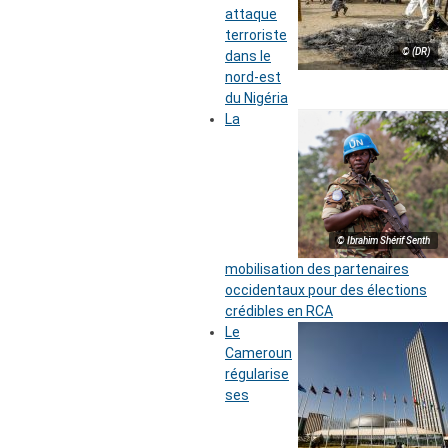
attaque
terroriste
© (DR)
dans le
nord-est
du Nigéria
La
© Ibrahim Shérif Senth
mobilisation des partenaires
occidentaux pour des élections
crédibles en RCA
Le
Cameroun
régularise
ses