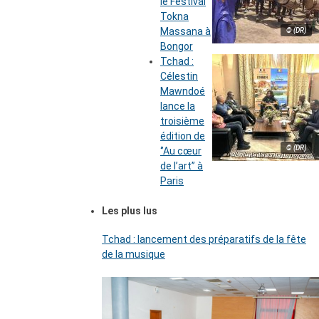
le Festival
Tokna
Massana à
© (DR)
Bongor
Tchad :
Célestin
Mawndoé
lance la
troisième
édition de
© (DR)
‘’Au cœur
de l’art’’ à
Paris
Les plus lus
Tchad : lancement des préparatifs de la fête
de la musique