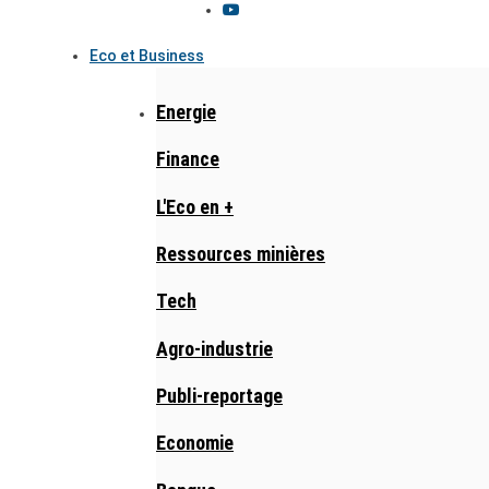
Eco et Business
Energie
Finance
L'Eco en +
Ressources minières
Tech
Agro-industrie
Publi-reportage
Economie