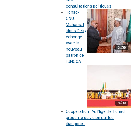
des
consultations politiques
Tchad-
ONU:
Mahamat
Idriss Deby
échange
avec le
© (DR)
nouveau
patron de
l’UNOCA
© (DR)
Coopération : Au Niger, le Tchad
présente sa vision sur les
diasporas