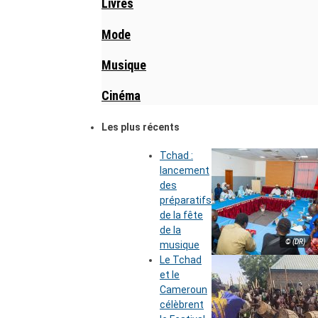
Livres
Mode
Musique
Cinéma
Les plus récents
Tchad :
lancement
des
préparatifs
de la fête
de la
© (DR)
musique
Le Tchad
et le
Cameroun
célèbrent