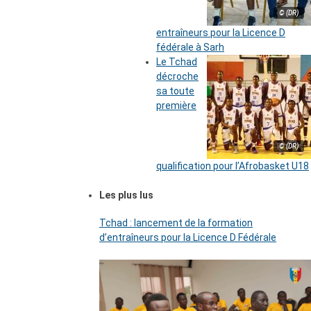
© (DR)
entraîneurs pour la Licence D
fédérale à Sarh
Le Tchad
décroche
sa toute
première
© (DR)
qualification pour l’Afrobasket U18
Les plus lus
Tchad : lancement de la formation
d’entraîneurs pour la Licence D Fédérale