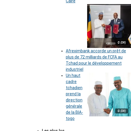
Caire
© (DR)
Afreximbank accorde un prêt de
plus de 72 milliards de FCFA au
Tchad pour le développement
industriel
Un haut
cadre
tchadien
prend la
direction
générale
© (DR)
de la BIA-
togo
Les plus lus