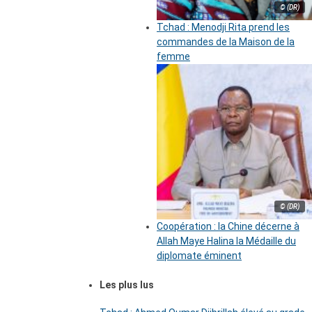
© (DR)
Tchad : Menodji Rita prend les
commandes de la Maison de la
femme
© (DR)
Coopération : la Chine décerne à
Allah Maye Halina la Médaille du
diplomate éminent
Les plus lus