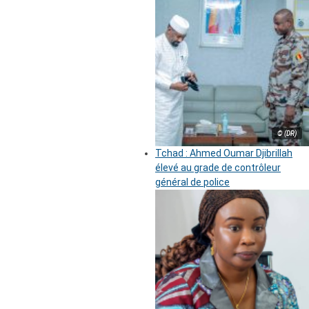
© (DR)
Tchad : Ahmed Oumar Djibrillah
élevé au grade de contrôleur
général de police