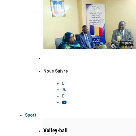
© (DR)
Nous Suivre
Sport
Volley-ball