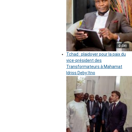
© (DR)
Tchad : plaidoyer pour la paix du
vice-président des
Transformateurs à Mahamat
Idriss Deby Itno