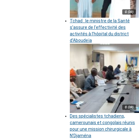
© (DR)
Tchad : le ministre de la Santé
s’assure de l’effectivité des
activités à l’hôpital du district
d’Aboudeïa
© (DR)
Des spécialistes tchadiens,
camerounais et congolais réunis
pour une mission chirurgicale à
N’Djaména