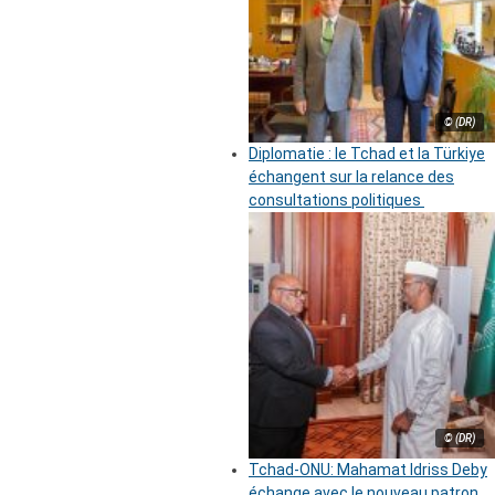
© (DR)
Diplomatie : le Tchad et la Türkiye
échangent sur la relance des
consultations politiques
© (DR)
Tchad-ONU: Mahamat Idriss Deby
échange avec le nouveau patron