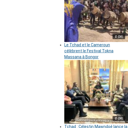
© (DR)
Le Tchad et le Cameroun
célèbrent le Festival Tokna
Massana à Bongor
© (DR)
Tchad : Célestin Mawndoé lance la