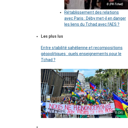
© (PR-Tchad)
Rétablissement des relations
avec Paris : Déby met-il en danger
les liens du Tchad avec l’AES ?
Les plus lus
Entre stabilité sahélienne et recompositions
géopolitiques : quels enseignements pour le
Tchad ?
© (DR)