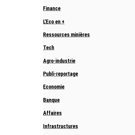
Finance
L'Eco en +
Ressources minières
Tech
Agro-industrie
Publi-reportage
Economie
Banque
Affaires
Infrastructures