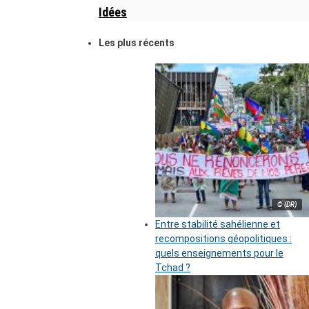
Idées
Les plus récents
© (DR)
Entre stabilité sahélienne et
recompositions géopolitiques :
quels enseignements pour le
Tchad ?