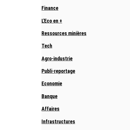
Finance
L'Eco en +
Ressources minières
Tech
Agro-industrie
Publi-reportage
Economie
Banque
Affaires
Infrastructures