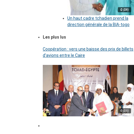
© (DR)
Un haut cadre tchadien prend la
direction générale de la BIA-togo
Les plus lus
Coopération : vers une baisse des prix de billets
d’avions entre le Caire
© (DR)