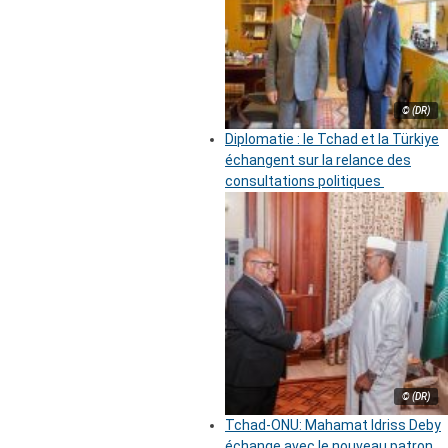
© (DR)
Diplomatie : le Tchad et la Türkiye
échangent sur la relance des
consultations politiques
© (DR)
Tchad-ONU: Mahamat Idriss Deby
échange avec le nouveau patron