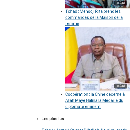
© (DR)
Tchad : Menodji Rita prend les
commandes de la Maison de la
femme
© (DR)
Coopération : la Chine décerne à
Allah Maye Halina la Médaille du
diplomate éminent
Les plus lus