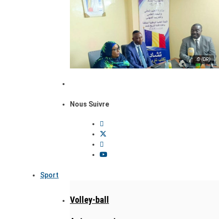
© (DR)
Nous Suivre
Sport
Volley-ball