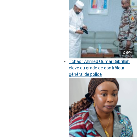
© (DR)
Tchad : Ahmed Oumar Djibrillah
élevé au grade de contrôleur
général de police