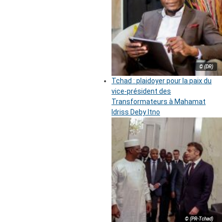
© (DR)
Tchad : plaidoyer pour la paix du
vice-président des
Transformateurs à Mahamat
Idriss Deby Itno
© (PR-Tchad)