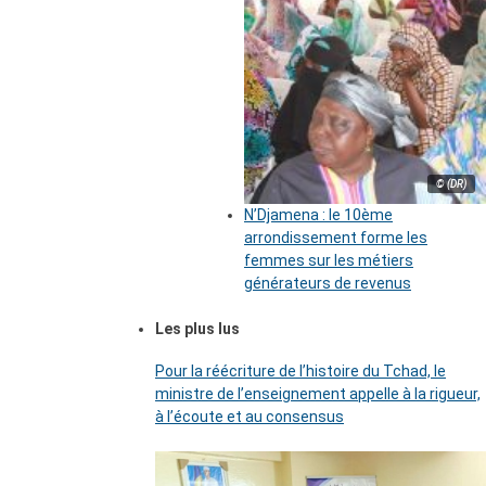
© (DR)
N’Djamena : le 10ème
arrondissement forme les
femmes sur les métiers
générateurs de revenus
Les plus lus
Pour la réécriture de l’histoire du Tchad, le
ministre de l’enseignement appelle à la rigueur,
à l’écoute et au consensus