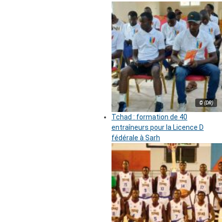
© (DR)
Tchad : formation de 40
entraîneurs pour la Licence D
fédérale à Sarh