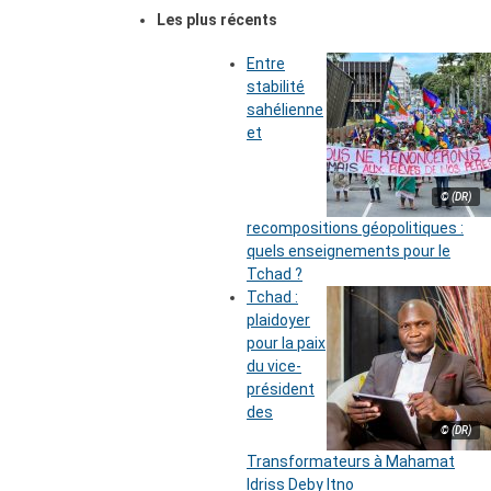
Les plus récents
Entre
stabilité
sahélienne
et
© (DR)
recompositions géopolitiques :
quels enseignements pour le
Tchad ?
Tchad :
plaidoyer
pour la paix
du vice-
président
des
© (DR)
Transformateurs à Mahamat
Idriss Deby Itno