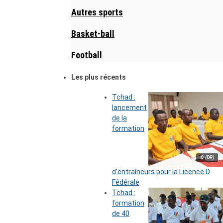
Autres sports
Basket-ball
Football
Les plus récents
Tchad :
lancement
de la
formation
© (DR)
d’entraîneurs pour la Licence D
Fédérale
Tchad :
formation
de 40