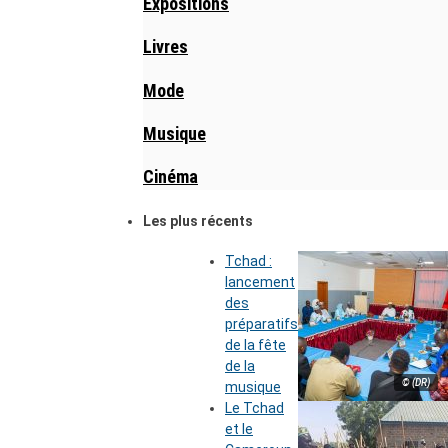
Expositions
Livres
Mode
Musique
Cinéma
Les plus récents
Tchad :
lancement
des
préparatifs
de la fête
de la
© (DR)
musique
Le Tchad
et le