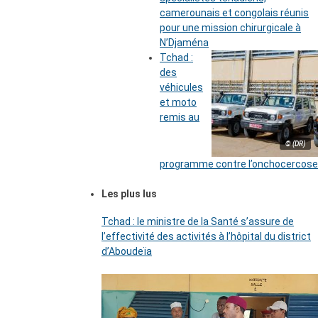
camerounais et congolais réunis
pour une mission chirurgicale à
N’Djaména
Tchad :
des
véhicules
et moto
remis au
© (DR)
programme contre l’onchocercose
Les plus lus
Tchad : le ministre de la Santé s’assure de
l’effectivité des activités à l’hôpital du district
d’Aboudeïa