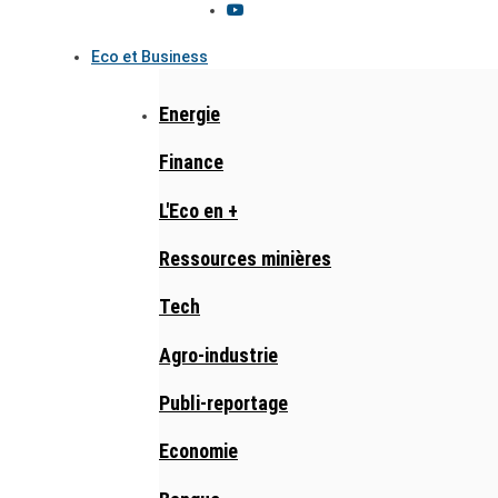
Eco et Business
Energie
Finance
L'Eco en +
Ressources minières
Tech
Agro-industrie
Publi-reportage
Economie