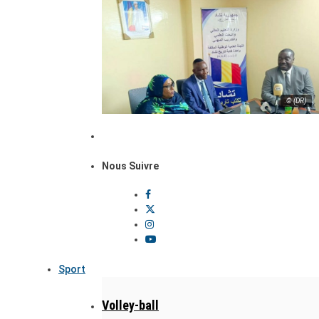
© (DR)
Nous Suivre
Sport
Volley-ball