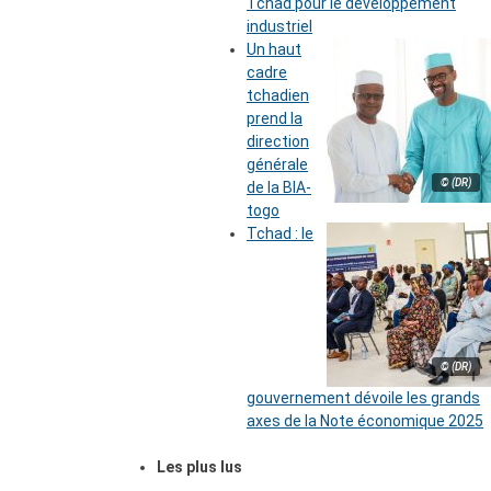
Tchad pour le développement
industriel
Un haut
cadre
tchadien
prend la
direction
générale
© (DR)
de la BIA-
togo
Tchad : le
© (DR)
gouvernement dévoile les grands
axes de la Note économique 2025
Les plus lus