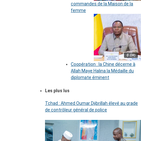
commandes de la Maison de la
femme
© (DR)
Coopération : la Chine décerne à
Allah Maye Halina la Médaille du
diplomate éminent
Les plus lus
Tchad : Ahmed Oumar Djibrillah élevé au grade
de contrôleur général de police