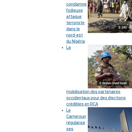
condamne
l’odieuse
attaque
terroriste
© (DR)
dans le
nord-est
du Nigéria
La
© Ibrahim Shérif Senth
mobilisation des partenaires
occidentaux pour des élections
crédibles en RCA
Le
Cameroun
régularise
ses