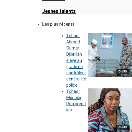
Jeunes talents
Les plus récents
Tchad :
Ahmed
Oumar
Djibrillah
élevé au
grade de
© (DR)
contrôleur
général de
police
Tchad :
Menodji
Rita prend
les
© (DR)