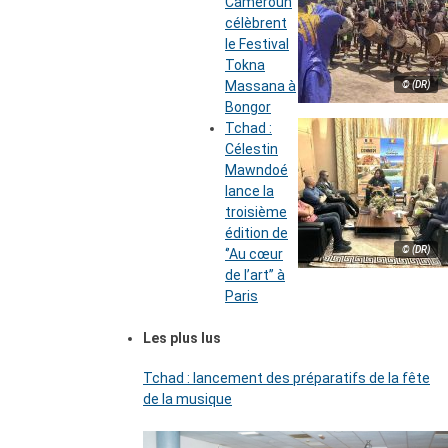
Cameroun
célèbrent
le Festival
Tokna
Massana à
© (DR)
Bongor
Tchad :
Célestin
Mawndoé
lance la
troisième
édition de
© (DR)
‘’Au cœur
de l’art’’ à
Paris
Les plus lus
Tchad : lancement des préparatifs de la fête
de la musique