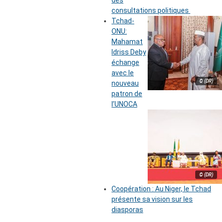
des
consultations politiques
Tchad-
ONU:
Mahamat
Idriss Deby
échange
avec le
© (DR)
nouveau
patron de
l’UNOCA
© (DR)
Coopération : Au Niger, le Tchad
présente sa vision sur les
diasporas