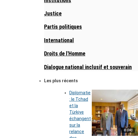
Institutions
Justice
Partis politiques
International
Droits de l'Homme
Dialogue national inclusif et souverain
Les plus récents
Diplomatie
: le Tchad
et la
Türkiye
échangent
sur la
© (DR)
relance