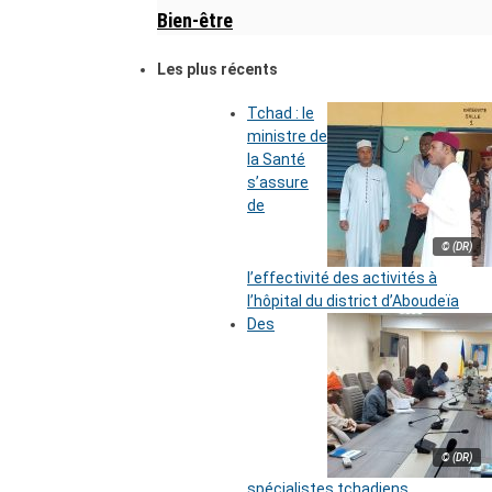
Bien-être
Les plus récents
Tchad : le
ministre de
la Santé
s’assure
de
© (DR)
l’effectivité des activités à
l’hôpital du district d’Aboudeïa
Des
© (DR)
spécialistes tchadiens,