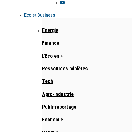
Eco et Business
Energie
Finance
L'Eco en +
Ressources minières
Tech
Agro-industrie
Publi-reportage
Economie