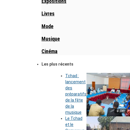
Expositions
Livres
Mode
Musique
Cinéma
Les plus récents
Tchad :
lancement
des
préparatifs
de la fête
de la
© (DR)
musique
Le Tchad
et le