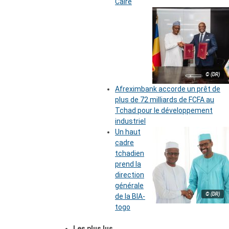
Caire
© (DR)
Afreximbank accorde un prêt de
plus de 72 milliards de FCFA au
Tchad pour le développement
industriel
Un haut
cadre
tchadien
prend la
direction
générale
© (DR)
de la BIA-
togo
Les plus lus