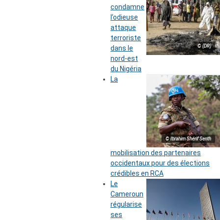
condamne
l’odieuse
attaque
terroriste
© (DR)
dans le
nord-est
du Nigéria
La
© Ibrahim Shérif Senth
mobilisation des partenaires
occidentaux pour des élections
crédibles en RCA
Le
Cameroun
régularise
ses