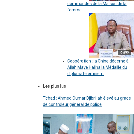
commandes de la Maison de la
femme
© (DR)
Coopération : la Chine décerne à
Allah Maye Halina la Médaille du
diplomate éminent
Les plus lus
Tchad : Ahmed Oumar Djibrillah élevé au grade
de contrôleur général de police