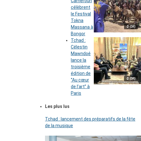
Cameroun
célèbrent
le Festival
Tokna
Massana à
© (DR)
Bongor
Tchad :
Célestin
Mawndoé
lance la
troisième
édition de
© (DR)
‘’Au cœur
de l’art’’ à
Paris
Les plus lus
Tchad : lancement des préparatifs de la fête
de la musique