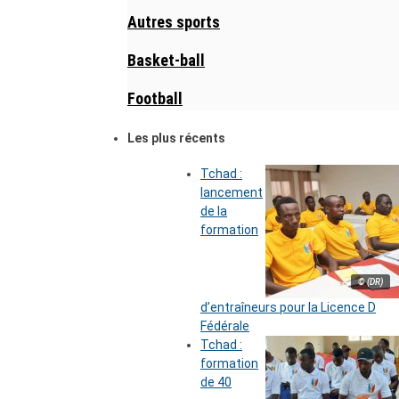
Autres sports
Basket-ball
Football
Les plus récents
Tchad :
lancement
de la
formation
© (DR)
d’entraîneurs pour la Licence D
Fédérale
Tchad :
formation
de 40