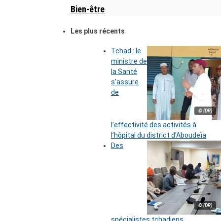
Bien-être
Les plus récents
Tchad : le
ministre de
la Santé
s’assure
de
© (DR)
l’effectivité des activités à
l’hôpital du district d’Aboudeïa
Des
© (DR)
spécialistes tchadiens,