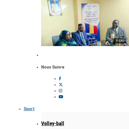
© (DR)
Nous Suivre
Sport
Volley-ball