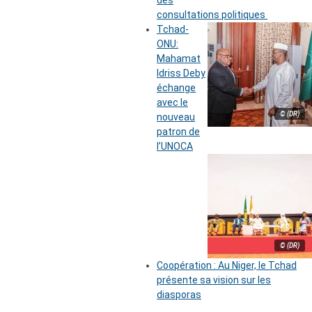
des
consultations politiques
Tchad-
ONU:
Mahamat
Idriss Deby
échange
avec le
© (DR)
nouveau
patron de
l’UNOCA
© (DR)
Coopération : Au Niger, le Tchad
présente sa vision sur les
diasporas