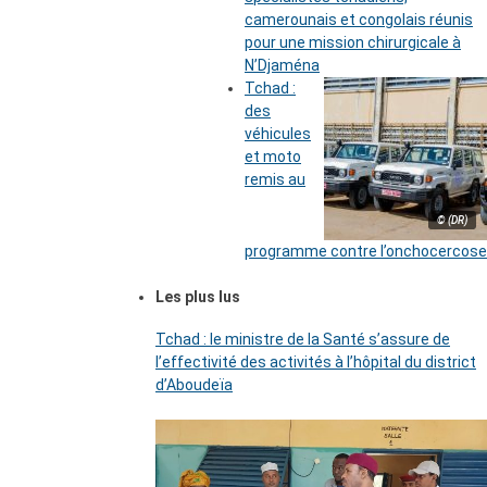
camerounais et congolais réunis
pour une mission chirurgicale à
N’Djaména
Tchad :
des
véhicules
et moto
remis au
© (DR)
programme contre l’onchocercose
Les plus lus
Tchad : le ministre de la Santé s’assure de
l’effectivité des activités à l’hôpital du district
d’Aboudeïa