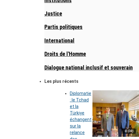
Institutions
Justice
Partis politiques
International
Droits de l'Homme
Dialogue national inclusif et souverain
Les plus récents
Diplomatie
: le Tchad
et la
Türkiye
échangent
sur la
© (DR)
relance