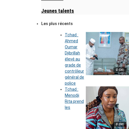
Jeunes talents
Les plus récents
Tchad :
Ahmed
Oumar
Djibrillah
élevé au
grade de
© (DR)
contrôleur
général de
police
Tchad :
Menodji
Rita prend
les
© (DR)