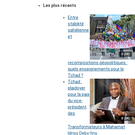
Les plus récents
Entre
stabilité
sahélienne
et
© (DR)
recompositions géopolitiques :
quels enseignements pour le
Tchad ?
Tchad :
plaidoyer
pour la paix
du vice-
président
des
© (DR)
Transformateurs à Mahamat
Idriss Deby Itno