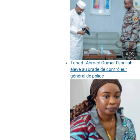
© (DR)
Tchad : Ahmed Oumar Djibrillah
élevé au grade de contrôleur
général de police