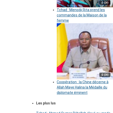
© (DR)
Tchad : Menodji Rita prend les
commandes de la Maison de la
femme
© (DR)
Coopération : la Chine décerne à
Allah Maye Halina la Médaille du
diplomate éminent
Les plus lus