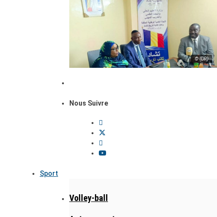
© (DR)
Nous Suivre
Sport
Volley-ball