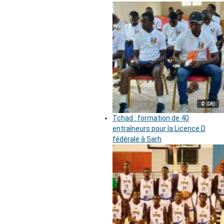
© (DR)
Tchad : formation de 40
entraîneurs pour la Licence D
fédérale à Sarh