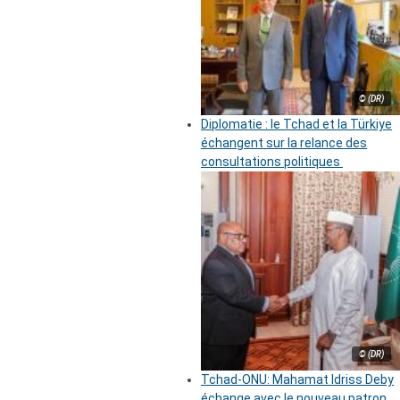
© (DR)
Diplomatie : le Tchad et la Türkiye
échangent sur la relance des
consultations politiques
© (DR)
Tchad-ONU: Mahamat Idriss Deby
échange avec le nouveau patron