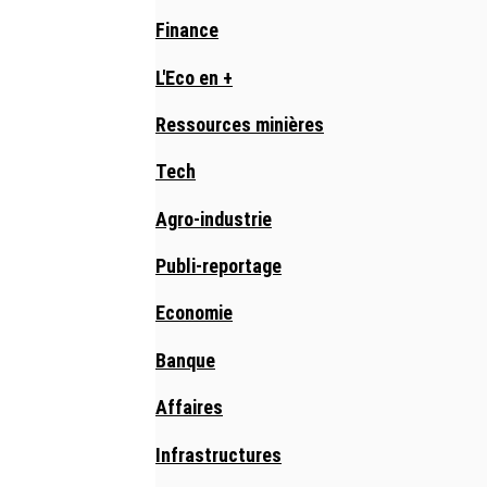
Finance
L'Eco en +
Ressources minières
Tech
Agro-industrie
Publi-reportage
Economie
Banque
Affaires
Infrastructures