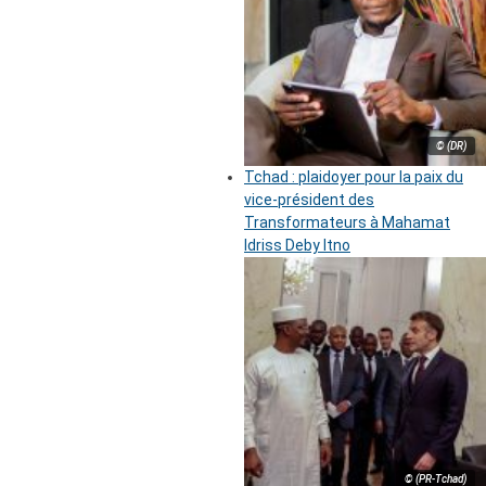
© (DR)
Tchad : plaidoyer pour la paix du
vice-président des
Transformateurs à Mahamat
Idriss Deby Itno
© (PR-Tchad)