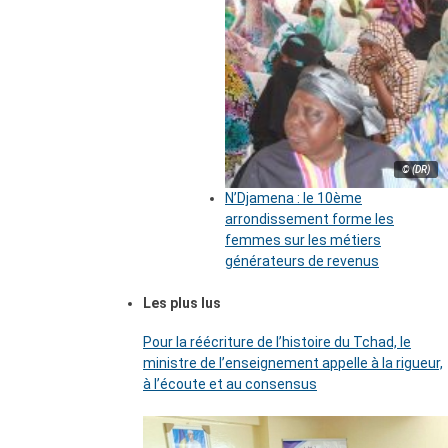
© (DR)
N’Djamena : le 10ème
arrondissement forme les
femmes sur les métiers
générateurs de revenus
Les plus lus
Pour la réécriture de l’histoire du Tchad, le
ministre de l’enseignement appelle à la rigueur,
à l’écoute et au consensus