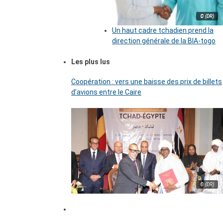
© (DR)
Un haut cadre tchadien prend la
direction générale de la BIA-togo
Les plus lus
Coopération : vers une baisse des prix de billets
d’avions entre le Caire
© (DR)