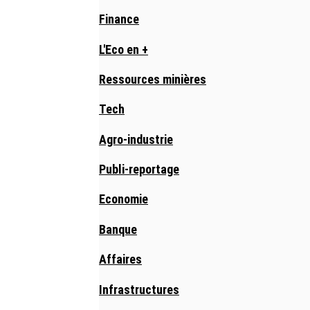
Finance
L'Eco en +
Ressources minières
Tech
Agro-industrie
Publi-reportage
Economie
Banque
Affaires
Infrastructures