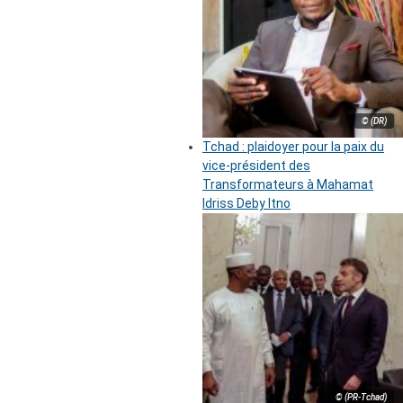
© (DR)
Tchad : plaidoyer pour la paix du
vice-président des
Transformateurs à Mahamat
Idriss Deby Itno
© (PR-Tchad)