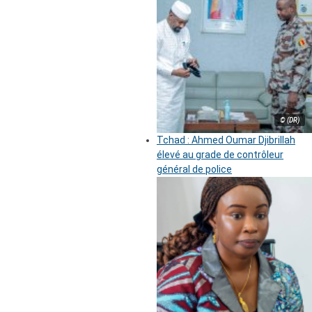
© (DR)
Tchad : Ahmed Oumar Djibrillah
élevé au grade de contrôleur
général de police