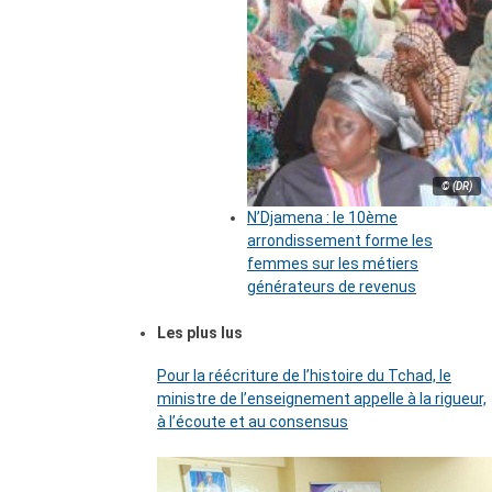
© (DR)
N’Djamena : le 10ème
arrondissement forme les
femmes sur les métiers
générateurs de revenus
Les plus lus
Pour la réécriture de l’histoire du Tchad, le
ministre de l’enseignement appelle à la rigueur,
à l’écoute et au consensus