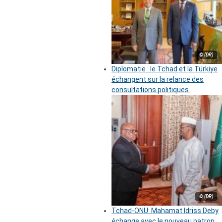
© (DR)
Diplomatie : le Tchad et la Türkiye
échangent sur la relance des
consultations politiques
© (DR)
Tchad-ONU: Mahamat Idriss Deby
échange avec le nouveau patron