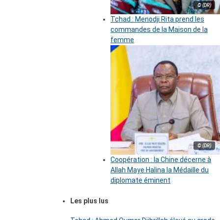
© (DR)
Tchad : Menodji Rita prend les
commandes de la Maison de la
femme
© (DR)
Coopération : la Chine décerne à
Allah Maye Halina la Médaille du
diplomate éminent
Les plus lus