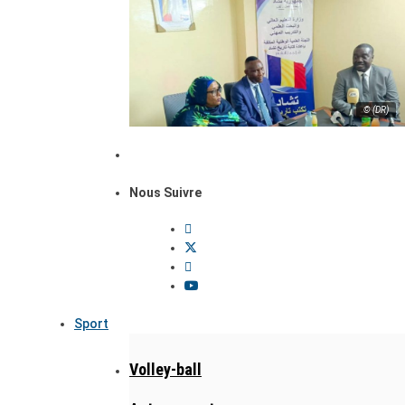
© (DR)
Nous Suivre
Sport
Volley-ball