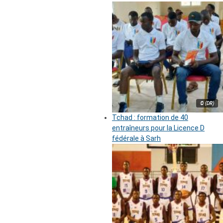
© (DR)
Tchad : formation de 40
entraîneurs pour la Licence D
fédérale à Sarh