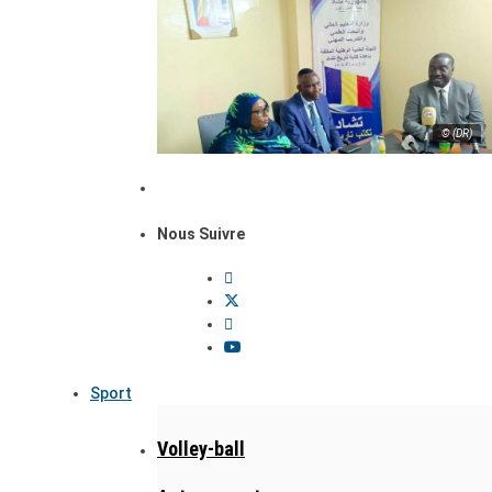
© (DR)
Nous Suivre
Sport
Volley-ball