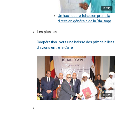
© (DR)
Un haut cadre tchadien prend la
direction générale de la BIA-togo
Les plus lus
Coopération : vers une baisse des prix de billets
d’avions entre le Caire
© (DR)