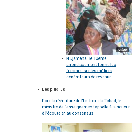
© (DR)
N’Djamena : le 10ème
arrondissement forme les
femmes sur les métiers
générateurs de revenus
Les plus lus
Pour la réécriture de l’histoire du Tchad, le
ministre de l’enseignement appelle à la rigueur,
à l’écoute et au consensus