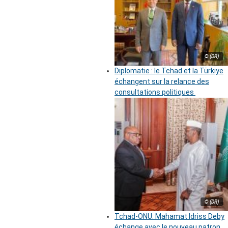
© (DR)
Diplomatie : le Tchad et la Türkiye
échangent sur la relance des
consultations politiques
© (DR)
Tchad-ONU: Mahamat Idriss Deby
échange avec le nouveau patron