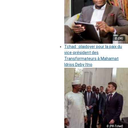
© (DR)
Tchad : plaidoyer pour la paix du
vice-président des
Transformateurs à Mahamat
Idriss Deby Itno
© (PR-Tchad)