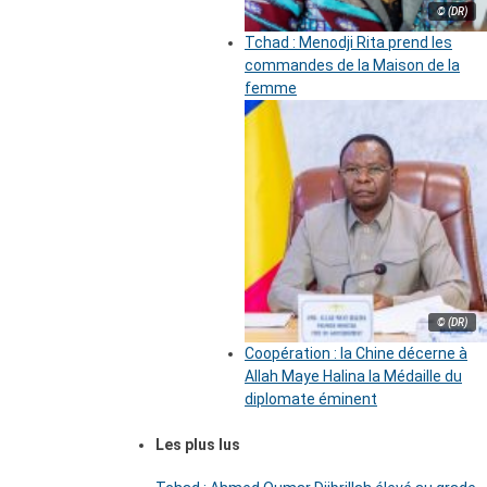
© (DR)
Tchad : Menodji Rita prend les
commandes de la Maison de la
femme
© (DR)
Coopération : la Chine décerne à
Allah Maye Halina la Médaille du
diplomate éminent
Les plus lus