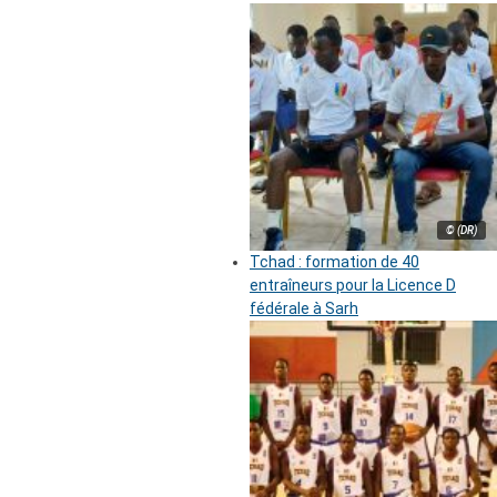
© (DR)
Tchad : formation de 40
entraîneurs pour la Licence D
fédérale à Sarh