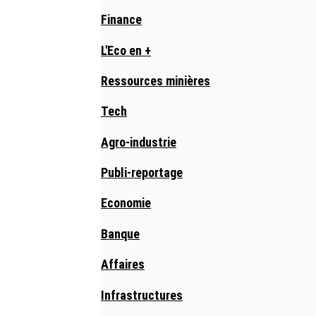
Finance
L'Eco en +
Ressources minières
Tech
Agro-industrie
Publi-reportage
Economie
Banque
Affaires
Infrastructures