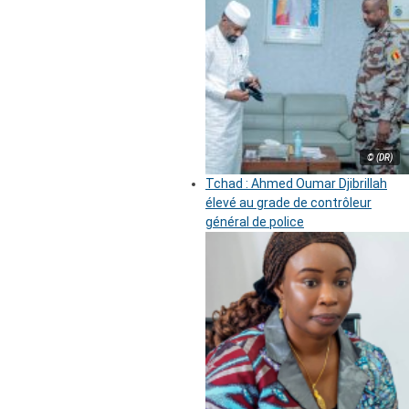
© (DR)
Tchad : Ahmed Oumar Djibrillah
élevé au grade de contrôleur
général de police